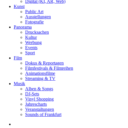
Digital (KI, AR, Web)
Kunst
Public Art
Ausstellungen
Fotografie
Panorama
Drucksachen
Kultur
Werbung
Events
Sport
Film
Dokus & Reportagen
Filmfestivals & Filmreihen
Animationsfilme
Streaming & TV
Musik
Alben & Songs
DJ-Sets
Vinyl Shopping
Jahrescharts
Veranstaltungen
Sounds of Frankfurt
search