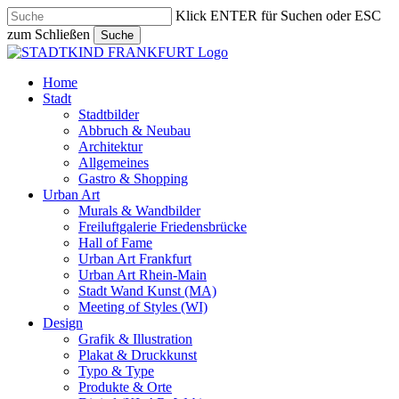
Skip
Klick ENTER für Suchen oder ESC
to
zum Schließen
Suche
main
Close
content
Search
search
Menu
Home
Stadt
Stadtbilder
Abbruch & Neubau
Architektur
Allgemeines
Gastro & Shopping
Urban Art
Murals & Wandbilder
Freiluftgalerie Friedensbrücke
Hall of Fame
Urban Art Frankfurt
Urban Art Rhein-Main
Stadt Wand Kunst (MA)
Meeting of Styles (WI)
Design
Grafik & Illustration
Plakat & Druckkunst
Typo & Type
Produkte & Orte