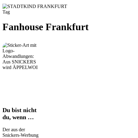
Tag
Fanhouse Frankfurt
Du
Du bist nicht
bist
du, wenn …
nicht
du,
Der aus der
wenn
Snickers-Werbung
…