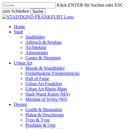
Skip
Klick ENTER für Suchen oder ESC
to
zum Schließen
Suche
main
Close
content
Search
search
Menu
Home
Stadt
Stadtbilder
Abbruch & Neubau
Architektur
Allgemeines
Gastro & Shopping
Urban Art
Murals & Wandbilder
Freiluftgalerie Friedensbrücke
Hall of Fame
Urban Art Frankfurt
Urban Art Rhein-Main
Stadt Wand Kunst (MA)
Meeting of Styles (WI)
Design
Grafik & Illustration
Plakat & Druckkunst
Typo & Type
Produkte & Orte