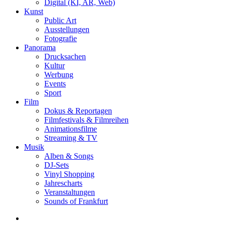
Digital (KI, AR, Web)
Kunst
Public Art
Ausstellungen
Fotografie
Panorama
Drucksachen
Kultur
Werbung
Events
Sport
Film
Dokus & Reportagen
Filmfestivals & Filmreihen
Animationsfilme
Streaming & TV
Musik
Alben & Songs
DJ-Sets
Vinyl Shopping
Jahrescharts
Veranstaltungen
Sounds of Frankfurt
search