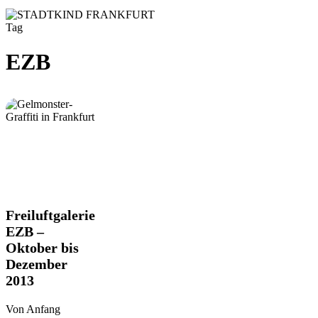
Tag
EZB
Freiluftgalerie
Freiluftgalerie
EZB
EZB –
–
Oktober bis
Oktober
Dezember
bis
Dezember
2013
2013
Von Anfang