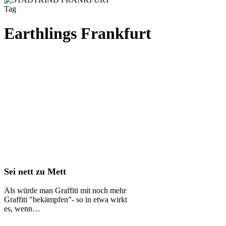
Tag
Earthlings Frankfurt
Sei
Sei nett zu Mett
nett
zu
Als würde man Graffiti mit noch mehr
Mett
Graffiti "bekämpfen"- so in etwa wirkt
es, wenn…