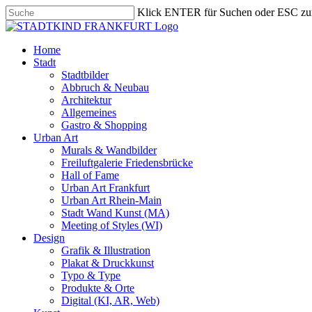
Skip
Klick ENTER für Suchen oder ESC zu
to
Close
main
Search
content
search
Menu
Home
Stadt
Stadtbilder
Abbruch & Neubau
Architektur
Allgemeines
Gastro & Shopping
Urban Art
Murals & Wandbilder
Freiluftgalerie Friedensbrücke
Hall of Fame
Urban Art Frankfurt
Urban Art Rhein-Main
Stadt Wand Kunst (MA)
Meeting of Styles (WI)
Design
Grafik & Illustration
Plakat & Druckkunst
Typo & Type
Produkte & Orte
Digital (KI, AR, Web)