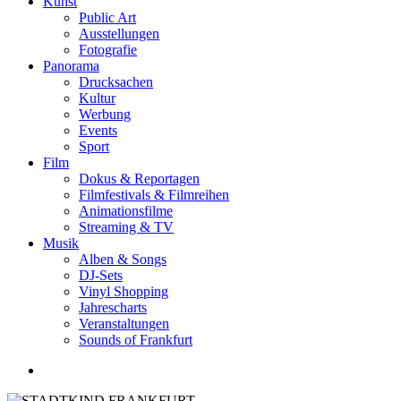
Kunst
Public Art
Ausstellungen
Fotografie
Panorama
Drucksachen
Kultur
Werbung
Events
Sport
Film
Dokus & Reportagen
Filmfestivals & Filmreihen
Animationsfilme
Streaming & TV
Musik
Alben & Songs
DJ-Sets
Vinyl Shopping
Jahrescharts
Veranstaltungen
Sounds of Frankfurt
search