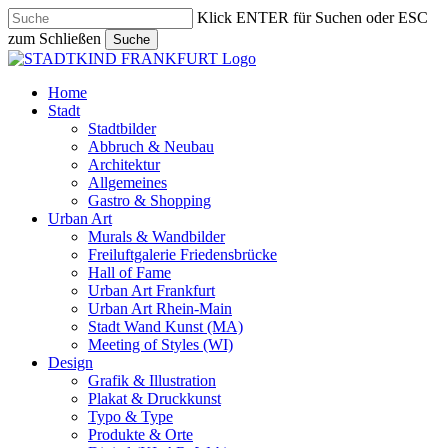
Skip
Klick ENTER für Suchen oder ESC
to
zum Schließen
Suche
main
Close
content
Search
search
Menu
Home
Stadt
Stadtbilder
Abbruch & Neubau
Architektur
Allgemeines
Gastro & Shopping
Urban Art
Murals & Wandbilder
Freiluftgalerie Friedensbrücke
Hall of Fame
Urban Art Frankfurt
Urban Art Rhein-Main
Stadt Wand Kunst (MA)
Meeting of Styles (WI)
Design
Grafik & Illustration
Plakat & Druckkunst
Typo & Type
Produkte & Orte