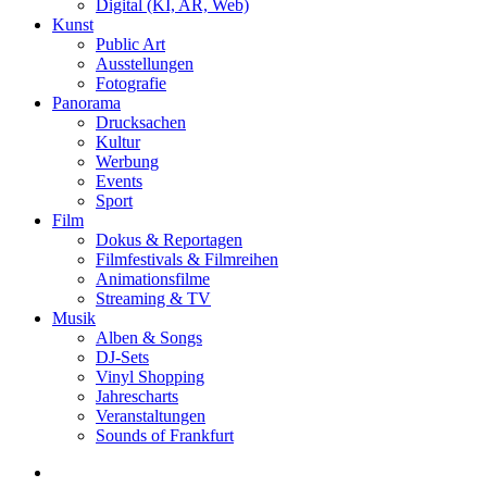
Digital (KI, AR, Web)
Kunst
Public Art
Ausstellungen
Fotografie
Panorama
Drucksachen
Kultur
Werbung
Events
Sport
Film
Dokus & Reportagen
Filmfestivals & Filmreihen
Animationsfilme
Streaming & TV
Musik
Alben & Songs
DJ-Sets
Vinyl Shopping
Jahrescharts
Veranstaltungen
Sounds of Frankfurt
search