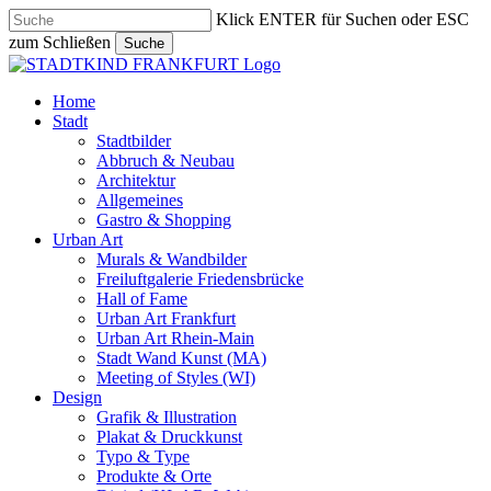
Skip
Klick ENTER für Suchen oder ESC
to
zum Schließen
Suche
main
Close
content
Search
search
Menu
Home
Stadt
Stadtbilder
Abbruch & Neubau
Architektur
Allgemeines
Gastro & Shopping
Urban Art
Murals & Wandbilder
Freiluftgalerie Friedensbrücke
Hall of Fame
Urban Art Frankfurt
Urban Art Rhein-Main
Stadt Wand Kunst (MA)
Meeting of Styles (WI)
Design
Grafik & Illustration
Plakat & Druckkunst
Typo & Type
Produkte & Orte