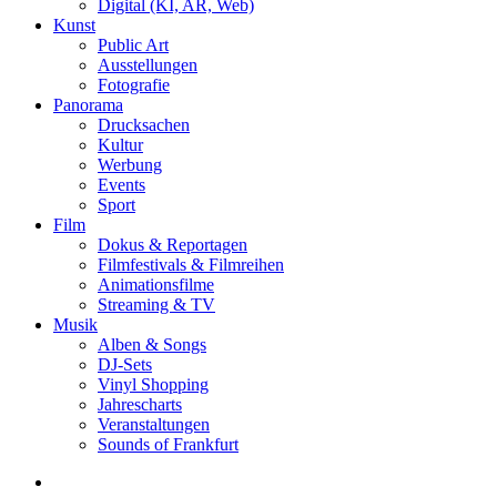
Digital (KI, AR, Web)
Kunst
Public Art
Ausstellungen
Fotografie
Panorama
Drucksachen
Kultur
Werbung
Events
Sport
Film
Dokus & Reportagen
Filmfestivals & Filmreihen
Animationsfilme
Streaming & TV
Musik
Alben & Songs
DJ-Sets
Vinyl Shopping
Jahrescharts
Veranstaltungen
Sounds of Frankfurt
search