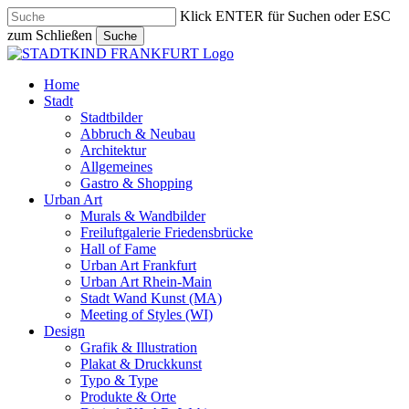
Skip
Klick ENTER für Suchen oder ESC
to
zum Schließen
Suche
main
Close
content
Search
search
Menu
Home
Stadt
Stadtbilder
Abbruch & Neubau
Architektur
Allgemeines
Gastro & Shopping
Urban Art
Murals & Wandbilder
Freiluftgalerie Friedensbrücke
Hall of Fame
Urban Art Frankfurt
Urban Art Rhein-Main
Stadt Wand Kunst (MA)
Meeting of Styles (WI)
Design
Grafik & Illustration
Plakat & Druckkunst
Typo & Type
Produkte & Orte