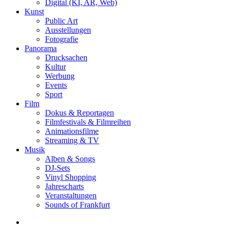
Digital (KI, AR, Web)
Kunst
Public Art
Ausstellungen
Fotografie
Panorama
Drucksachen
Kultur
Werbung
Events
Sport
Film
Dokus & Reportagen
Filmfestivals & Filmreihen
Animationsfilme
Streaming & TV
Musik
Alben & Songs
DJ-Sets
Vinyl Shopping
Jahrescharts
Veranstaltungen
Sounds of Frankfurt
search