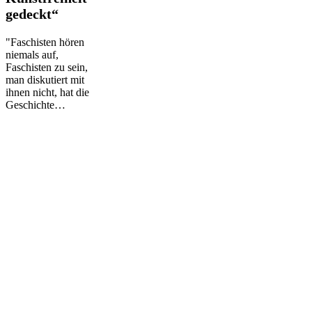
alles
gedeckt“
von
der
"Faschisten hören
Kunstfreiheit
niemals auf,
gedeckt“
Faschisten zu sein,
man diskutiert mit
ihnen nicht, hat die
Geschichte…