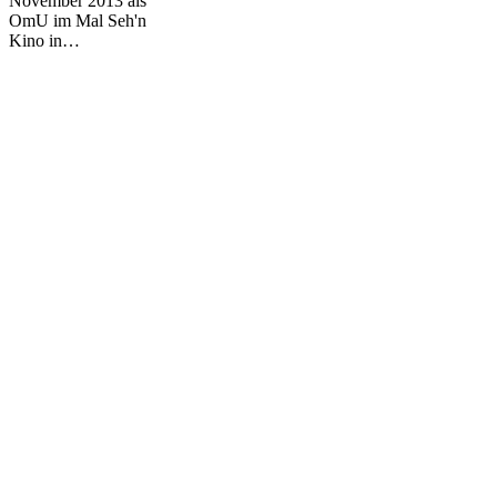
November 2013 als
OmU im Mal Seh'n
Kino in…