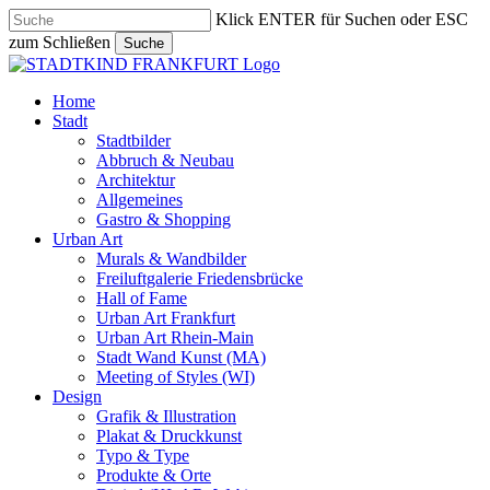
Skip
Klick ENTER für Suchen oder ESC
to
zum Schließen
Suche
main
Close
content
Search
search
Menu
Home
Stadt
Stadtbilder
Abbruch & Neubau
Architektur
Allgemeines
Gastro & Shopping
Urban Art
Murals & Wandbilder
Freiluftgalerie Friedensbrücke
Hall of Fame
Urban Art Frankfurt
Urban Art Rhein-Main
Stadt Wand Kunst (MA)
Meeting of Styles (WI)
Design
Grafik & Illustration
Plakat & Druckkunst
Typo & Type
Produkte & Orte