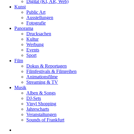
Digital (KI, AR, Web)
Kunst
Public Art
Ausstellungen
Fotografie
Panorama
Drucksachen
Kultur
Werbung
Events
Sport
Film
Dokus & Reportagen
Filmfestivals & Filmreihen
Animationsfilme
Streaming & TV
Musik
Alben & Songs
DJ-Sets
Vinyl Shopping
Jahrescharts
Veranstaltungen
Sounds of Frankfurt
search