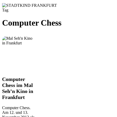
Tag
Computer Chess
Computer
Computer
Chess
Chess im Mal
im
Seh’n Kino in
Mal
Frankfurt
Seh’n
Kino
in
Computer Chess.
Frankfurt
Am 12. und 13.