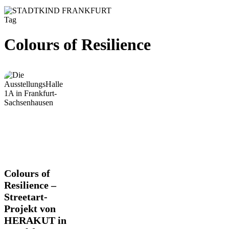
Tag
Colours of Resilience
Colours
Colours of
of
Resilience –
Resilience
Streetart-
–
Projekt von
Streetart-
Projekt
HERAKUT in
von