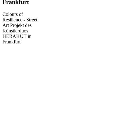
Frankfurt
HERAKUT
in
Colours of
Frankfurt
Resilience - Street
Art Projekt des
Künstlerduos
HERAKUT in
Frankfurt