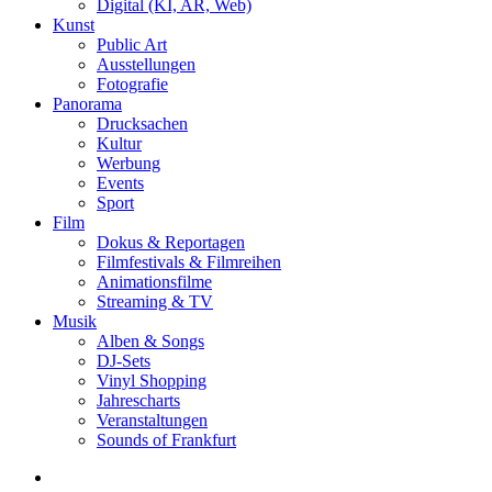
Digital (KI, AR, Web)
Kunst
Public Art
Ausstellungen
Fotografie
Panorama
Drucksachen
Kultur
Werbung
Events
Sport
Film
Dokus & Reportagen
Filmfestivals & Filmreihen
Animationsfilme
Streaming & TV
Musik
Alben & Songs
DJ-Sets
Vinyl Shopping
Jahrescharts
Veranstaltungen
Sounds of Frankfurt
search