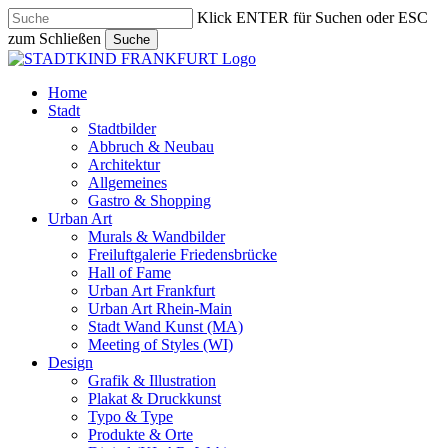
Skip
Klick ENTER für Suchen oder ESC
to
zum Schließen
Suche
main
Close
content
Search
search
Menu
Home
Stadt
Stadtbilder
Abbruch & Neubau
Architektur
Allgemeines
Gastro & Shopping
Urban Art
Murals & Wandbilder
Freiluftgalerie Friedensbrücke
Hall of Fame
Urban Art Frankfurt
Urban Art Rhein-Main
Stadt Wand Kunst (MA)
Meeting of Styles (WI)
Design
Grafik & Illustration
Plakat & Druckkunst
Typo & Type
Produkte & Orte