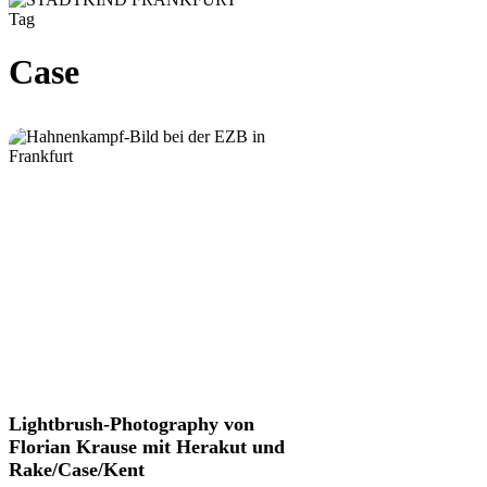
Tag
Case
Lightbrush-
Lightbrush-Photography von
Photography
Florian Krause mit Herakut und
von
Rake/Case/Kent
Florian