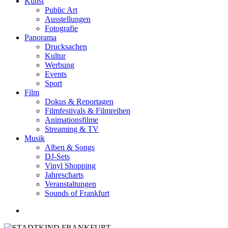
Kunst
Public Art
Ausstellungen
Fotografie
Panorama
Drucksachen
Kultur
Werbung
Events
Sport
Film
Dokus & Reportagen
Filmfestivals & Filmreihen
Animationsfilme
Streaming & TV
Musik
Alben & Songs
DJ-Sets
Vinyl Shopping
Jahrescharts
Veranstaltungen
Sounds of Frankfurt
search