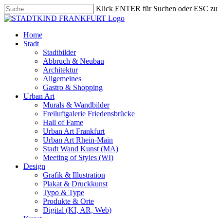
Skip
Klick ENTER für Suchen oder ESC zu
to
Close
main
Search
content
search
Menu
Home
Stadt
Stadtbilder
Abbruch & Neubau
Architektur
Allgemeines
Gastro & Shopping
Urban Art
Murals & Wandbilder
Freiluftgalerie Friedensbrücke
Hall of Fame
Urban Art Frankfurt
Urban Art Rhein-Main
Stadt Wand Kunst (MA)
Meeting of Styles (WI)
Design
Grafik & Illustration
Plakat & Druckkunst
Typo & Type
Produkte & Orte
Digital (KI, AR, Web)