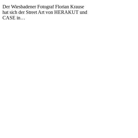
Krause
Der Wiesbadener Fotograf Florian Krause
mit
hat sich der Street Art von HERAKUT und
Herakut
CASE in…
und
Rake/Case/Kent