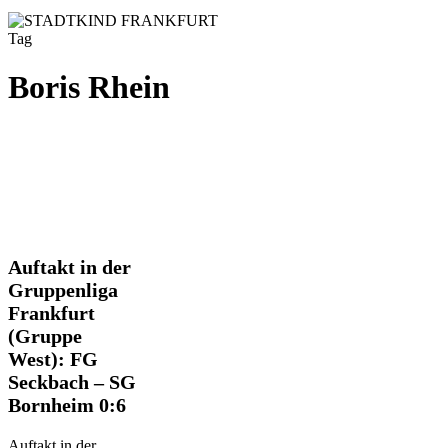
Tag
Boris Rhein
Auftakt
Auftakt in der
in
Gruppenliga
der
Frankfurt
Gruppenliga
(Gruppe
Frankfurt
(Gruppe
West): FG
West):
Seckbach – SG
FG
Bornheim 0:6
Seckbach
–
SG
Auftakt in der