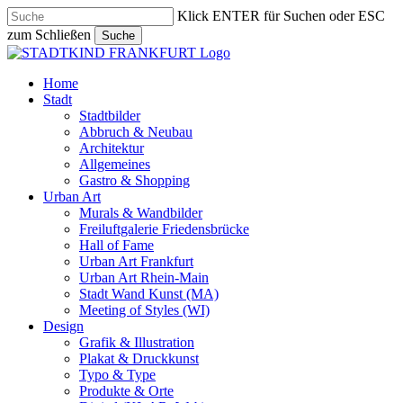
Skip
Klick ENTER für Suchen oder ESC
to
zum Schließen
Suche
main
Close
content
Search
search
Menu
Home
Stadt
Stadtbilder
Abbruch & Neubau
Architektur
Allgemeines
Gastro & Shopping
Urban Art
Murals & Wandbilder
Freiluftgalerie Friedensbrücke
Hall of Fame
Urban Art Frankfurt
Urban Art Rhein-Main
Stadt Wand Kunst (MA)
Meeting of Styles (WI)
Design
Grafik & Illustration
Plakat & Druckkunst
Typo & Type
Produkte & Orte