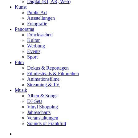
Digital (KI, AR, Web)
Kunst
Public Art
Ausstellungen
Fotografie
Panorama
Drucksachen
Kultur
Werbung
Events
Sport
Film
Dokus & Reportagen
Filmfestivals & Filmreihen
Animationsfilme
Streaming & TV
Musik
Alben & Songs
DJ-Sets
Vinyl Shopping
Jahrescharts
Veranstaltungen
Sounds of Frankfurt
search