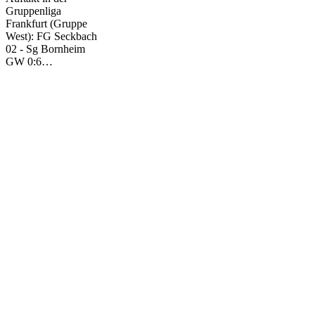
Bornheim
Gruppenliga
0:6
Frankfurt (Gruppe
West): FG Seckbach
02 - Sg Bornheim
GW 0:6…