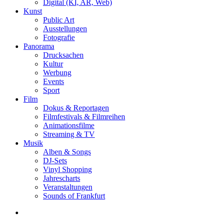
Digital (KI, AR, Web)
Kunst
Public Art
Ausstellungen
Fotografie
Panorama
Drucksachen
Kultur
Werbung
Events
Sport
Film
Dokus & Reportagen
Filmfestivals & Filmreihen
Animationsfilme
Streaming & TV
Musik
Alben & Songs
DJ-Sets
Vinyl Shopping
Jahrescharts
Veranstaltungen
Sounds of Frankfurt
search