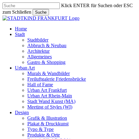
Skip
Klick ENTER für Suchen oder ESC
to
zum Schließen
Suche
main
Close
content
Search
search
Menu
Home
Stadt
Stadtbilder
Abbruch & Neubau
Architektur
Allgemeines
Gastro & Shopping
Urban Art
Murals & Wandbilder
Freiluftgalerie Friedensbrücke
Hall of Fame
Urban Art Frankfurt
Urban Art Rhein-Main
Stadt Wand Kunst (MA)
Meeting of Styles (WI)
Design
Grafik & Illustration
Plakat & Druckkunst
Typo & Type
Produkte & Orte