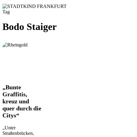
Tag
Bodo Staiger
„Bunte
„Bunte
Graffitis,
Graffitis,
kreuz
kreuz und
und
quer durch die
quer
durch
Citys“
die
Citys“
„Unter
Straßenbrücken,