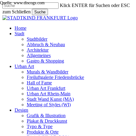
Quelle: www.discogs.com
Skip
Klick ENTER für Suchen oder ESC
to
zum Schließen
Suche
main
Close
content
Search
search
Menu
Home
Stadt
Stadtbilder
Abbruch & Neubau
Architektur
Allgemeines
Gastro & Shopping
Urban Art
Murals & Wandbilder
Freiluftgalerie Friedensbrücke
Hall of Fame
Urban Art Frankfurt
Urban Art Rhein-Main
Stadt Wand Kunst (MA)
Meeting of Styles (WI)
Design
Grafik & Illustration
Plakat & Druckkunst
Typo & Type
Produkte & Orte