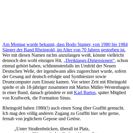
Am Montag wurde bekannt, dass Bodo Staiger, von 1980 bis 1984
Sänger der Band Rheingold, im Alter von 70 Jahren gestorben ist.
Wer mit diesen Namen nichts anzufangen weiß, könnte vielleicht
dennoch den wohl einzigen Hit,
„Dreiklangs-Dimensionen“
, schon
einmal gehört haben, schlimmstenfalls im Umfeld der Neuen
Deutschen Welle, der irgendwann alles zugerechnet wurde, sofern
der Gesang auf deutsch erfolgte und Synthiesizer sowie
Drumcomputer zum Einsatz kamen. Vor seiner Zeit mit Rheingold
spielte er als 18-jähriger zusammen mit Marius Müller-Westenhagen
in einer Band, danach gründete er mit
Karl Bartos
, später Mitglied
von Kraftwerk, die Formation Sinus.
Rheingold haben 1980(!) auch einen Song über Graffiti gemacht.
Ich mag den völlig anderen Zugang zu Graffiti hier sehr gerne,
fernab von jeglichem Gepose und Getöse.
„Unter Straßenbrücken, überall ist Platz,