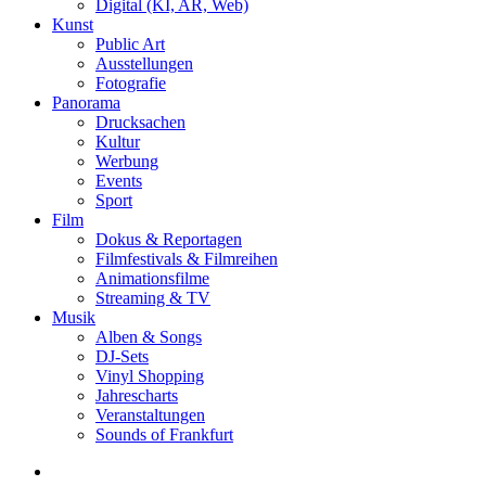
Digital (KI, AR, Web)
Kunst
Public Art
Ausstellungen
Fotografie
Panorama
Drucksachen
Kultur
Werbung
Events
Sport
Film
Dokus & Reportagen
Filmfestivals & Filmreihen
Animationsfilme
Streaming & TV
Musik
Alben & Songs
DJ-Sets
Vinyl Shopping
Jahrescharts
Veranstaltungen
Sounds of Frankfurt
search