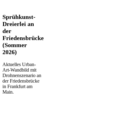
Sprühkunst-
Sprühkunst-
Dreierlei
Dreierlei an
an
der
der
Friedensbrücke
Friedensbrücke
(Sommer
(Sommer
2026)
2026)
Aktuelles Urban-
Art-Wandbild mit
Drohnenszenario an
der Friedensbrücke
in Frankfurt am
Main.