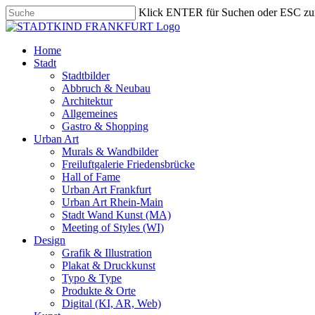
Skip
Klick ENTER für Suchen oder ESC zu
to
Close
main
Search
content
search
Menu
Home
Stadt
Stadtbilder
Abbruch & Neubau
Architektur
Allgemeines
Gastro & Shopping
Urban Art
Murals & Wandbilder
Freiluftgalerie Friedensbrücke
Hall of Fame
Urban Art Frankfurt
Urban Art Rhein-Main
Stadt Wand Kunst (MA)
Meeting of Styles (WI)
Design
Grafik & Illustration
Plakat & Druckkunst
Typo & Type
Produkte & Orte
Digital (KI, AR, Web)