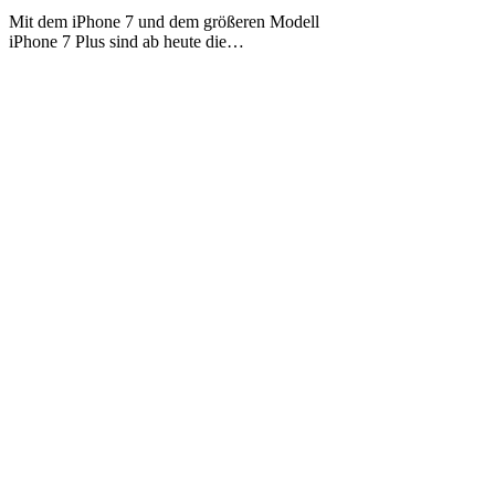
7
Mit dem iPhone 7 und dem größeren Modell
beim
iPhone 7 Plus sind ab heute die…
Apple
Store
in
Frankfurt