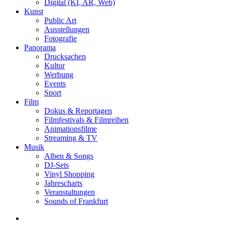
Digital (KI, AR, Web)
Kunst
Public Art
Ausstellungen
Fotografie
Panorama
Drucksachen
Kultur
Werbung
Events
Sport
Film
Dokus & Reportagen
Filmfestivals & Filmreihen
Animationsfilme
Streaming & TV
Musik
Alben & Songs
DJ-Sets
Vinyl Shopping
Jahrescharts
Veranstaltungen
Sounds of Frankfurt
search