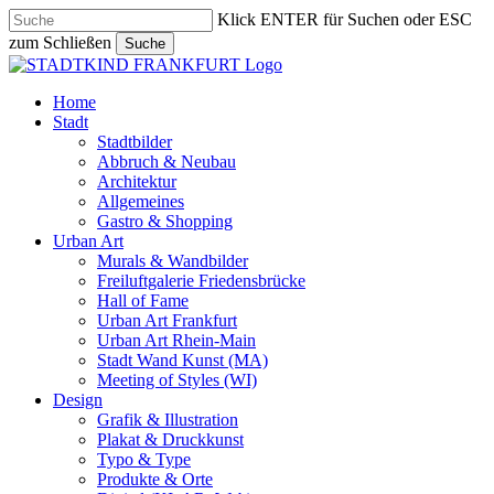
Skip
Klick ENTER für Suchen oder ESC
to
zum Schließen
Suche
main
Close
content
Search
search
Menu
Home
Stadt
Stadtbilder
Abbruch & Neubau
Architektur
Allgemeines
Gastro & Shopping
Urban Art
Murals & Wandbilder
Freiluftgalerie Friedensbrücke
Hall of Fame
Urban Art Frankfurt
Urban Art Rhein-Main
Stadt Wand Kunst (MA)
Meeting of Styles (WI)
Design
Grafik & Illustration
Plakat & Druckkunst
Typo & Type
Produkte & Orte