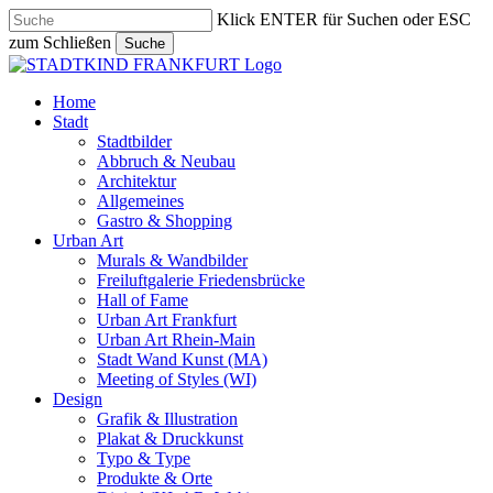
Skip
Klick ENTER für Suchen oder ESC
to
zum Schließen
Suche
main
Close
content
Search
search
Menu
Home
Stadt
Stadtbilder
Abbruch & Neubau
Architektur
Allgemeines
Gastro & Shopping
Urban Art
Murals & Wandbilder
Freiluftgalerie Friedensbrücke
Hall of Fame
Urban Art Frankfurt
Urban Art Rhein-Main
Stadt Wand Kunst (MA)
Meeting of Styles (WI)
Design
Grafik & Illustration
Plakat & Druckkunst
Typo & Type
Produkte & Orte