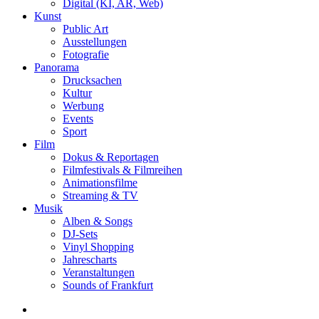
Digital (KI, AR, Web)
Kunst
Public Art
Ausstellungen
Fotografie
Panorama
Drucksachen
Kultur
Werbung
Events
Sport
Film
Dokus & Reportagen
Filmfestivals & Filmreihen
Animationsfilme
Streaming & TV
Musik
Alben & Songs
DJ-Sets
Vinyl Shopping
Jahrescharts
Veranstaltungen
Sounds of Frankfurt
search