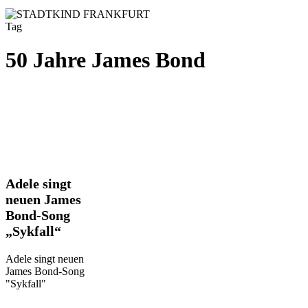
Tag
50 Jahre James Bond
Adele
Adele singt
singt
neuen James
neuen
Bond-Song
James
„Sykfall“
Bond-
Song
„Sykfall“
Adele singt neuen
James Bond-Song
"Sykfall"