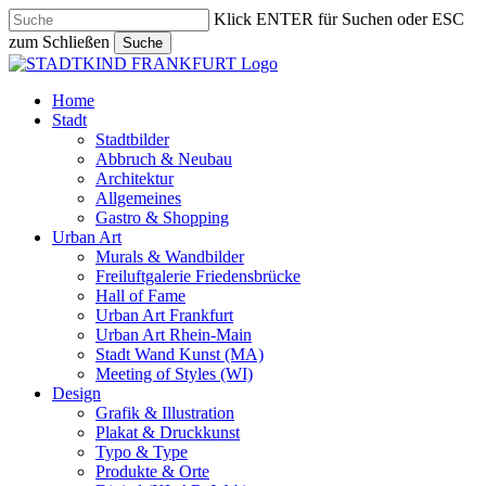
Skip
Klick ENTER für Suchen oder ESC
to
zum Schließen
Suche
main
Close
content
Search
search
Menu
Home
Stadt
Stadtbilder
Abbruch & Neubau
Architektur
Allgemeines
Gastro & Shopping
Urban Art
Murals & Wandbilder
Freiluftgalerie Friedensbrücke
Hall of Fame
Urban Art Frankfurt
Urban Art Rhein-Main
Stadt Wand Kunst (MA)
Meeting of Styles (WI)
Design
Grafik & Illustration
Plakat & Druckkunst
Typo & Type
Produkte & Orte