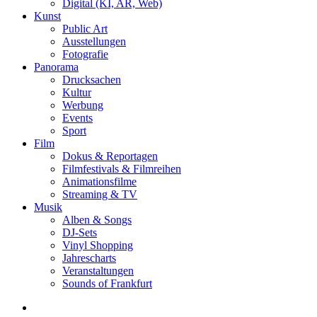
Digital (KI, AR, Web)
Kunst
Public Art
Ausstellungen
Fotografie
Panorama
Drucksachen
Kultur
Werbung
Events
Sport
Film
Dokus & Reportagen
Filmfestivals & Filmreihen
Animationsfilme
Streaming & TV
Musik
Alben & Songs
DJ-Sets
Vinyl Shopping
Jahrescharts
Veranstaltungen
Sounds of Frankfurt
search