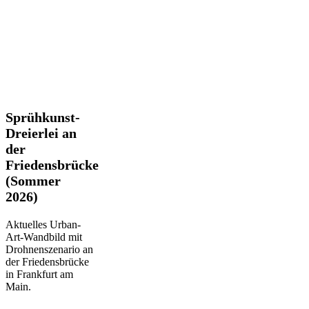
Sprühkunst-
Sprühkunst-
Dreierlei
Dreierlei an
an
der
der
Friedensbrücke
Friedensbrücke
(Sommer
(Sommer
2026)
2026)
Aktuelles Urban-
Art-Wandbild mit
Drohnenszenario an
der Friedensbrücke
in Frankfurt am
Main.