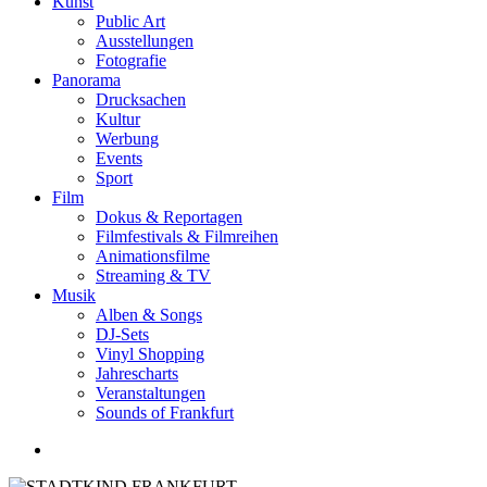
Kunst
Public Art
Ausstellungen
Fotografie
Panorama
Drucksachen
Kultur
Werbung
Events
Sport
Film
Dokus & Reportagen
Filmfestivals & Filmreihen
Animationsfilme
Streaming & TV
Musik
Alben & Songs
DJ-Sets
Vinyl Shopping
Jahrescharts
Veranstaltungen
Sounds of Frankfurt
search