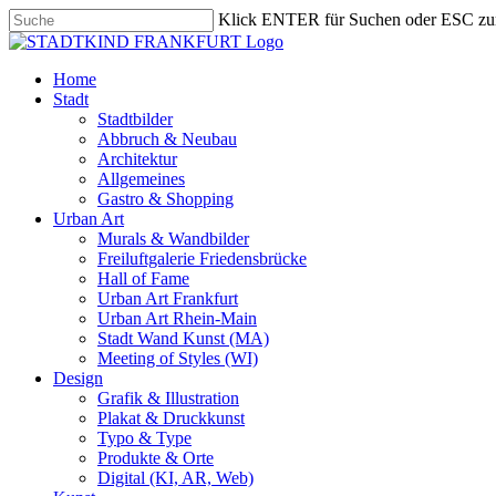
Skip
Klick ENTER für Suchen oder ESC zu
to
Close
main
Search
content
search
Menu
Home
Stadt
Stadtbilder
Abbruch & Neubau
Architektur
Allgemeines
Gastro & Shopping
Urban Art
Murals & Wandbilder
Freiluftgalerie Friedensbrücke
Hall of Fame
Urban Art Frankfurt
Urban Art Rhein-Main
Stadt Wand Kunst (MA)
Meeting of Styles (WI)
Design
Grafik & Illustration
Plakat & Druckkunst
Typo & Type
Produkte & Orte
Digital (KI, AR, Web)