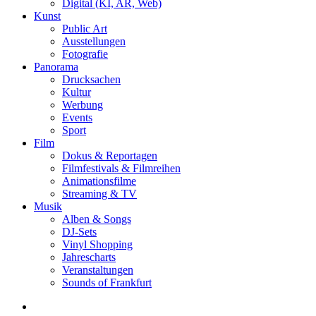
Digital (KI, AR, Web)
Kunst
Public Art
Ausstellungen
Fotografie
Panorama
Drucksachen
Kultur
Werbung
Events
Sport
Film
Dokus & Reportagen
Filmfestivals & Filmreihen
Animationsfilme
Streaming & TV
Musik
Alben & Songs
DJ-Sets
Vinyl Shopping
Jahrescharts
Veranstaltungen
Sounds of Frankfurt
search