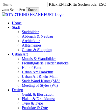
Skip
Klick ENTER für Suchen oder ESC
to
zum Schließen
Suche
main
Close
content
Search
search
Menu
Home
Stadt
Stadtbilder
Abbruch & Neubau
Architektur
Allgemeines
Gastro & Shopping
Urban Art
Murals & Wandbilder
Freiluftgalerie Friedensbrücke
Hall of Fame
Urban Art Frankfurt
Urban Art Rhein-Main
Stadt Wand Kunst (MA)
Meeting of Styles (WI)
Design
Grafik & Illustration
Plakat & Druckkunst
Typo & Type
Produkte & Orte