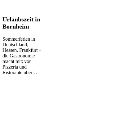
Urlaubszeit
Urlaubszeit in
in
Bornheim
Bornheim
Sommerferien in
Deutschland,
Hessen, Frankfurt –
die Gastronomie
macht mit: von
Pizzeria und
Ristorante über…