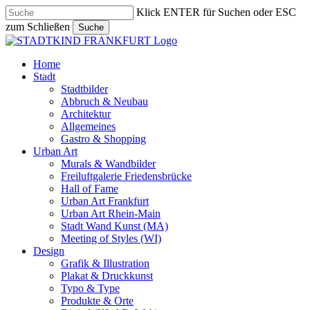
Skip
Klick ENTER für Suchen oder ESC
to
zum Schließen
Suche
main
Close
content
Search
search
Menu
Home
Stadt
Stadtbilder
Abbruch & Neubau
Architektur
Allgemeines
Gastro & Shopping
Urban Art
Murals & Wandbilder
Freiluftgalerie Friedensbrücke
Hall of Fame
Urban Art Frankfurt
Urban Art Rhein-Main
Stadt Wand Kunst (MA)
Meeting of Styles (WI)
Design
Grafik & Illustration
Plakat & Druckkunst
Typo & Type
Produkte & Orte