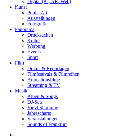
Digital (KI, AR, Web)
Kunst
Public Art
Ausstellungen
Fotografie
Panorama
Drucksachen
Kultur
Werbung
Events
Sport
Film
Dokus & Reportagen
Filmfestivals & Filmreihen
Animationsfilme
Streaming & TV
Musik
Alben & Songs
DJ-Sets
Vinyl Shopping
Jahrescharts
Veranstaltungen
Sounds of Frankfurt
search