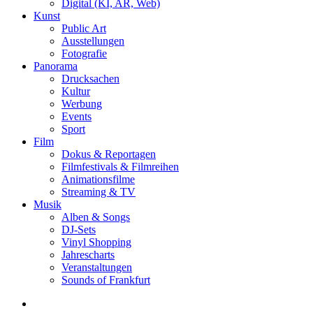
Digital (KI, AR, Web)
Kunst
Public Art
Ausstellungen
Fotografie
Panorama
Drucksachen
Kultur
Werbung
Events
Sport
Film
Dokus & Reportagen
Filmfestivals & Filmreihen
Animationsfilme
Streaming & TV
Musik
Alben & Songs
DJ-Sets
Vinyl Shopping
Jahrescharts
Veranstaltungen
Sounds of Frankfurt
search