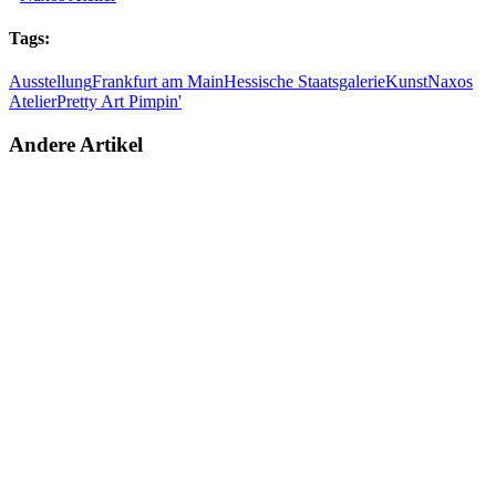
Tags:
Ausstellung
Frankfurt am Main
Hessische Staatsgalerie
Kunst
Naxos
Atelier
Pretty Art Pimpin'
Andere Artikel