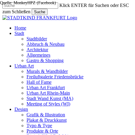
Quelle: MonkeyHPZ (Facebook)
Skip
Klick ENTER für Suchen oder ESC
to
zum Schließen
Suche
main
Close
content
Search
search
Menu
Home
Stadt
Stadtbilder
Abbruch & Neubau
Architektur
Allgemeines
Gastro & Shopping
Urban Art
Murals & Wandbilder
Freiluftgalerie Friedensbrücke
Hall of Fame
Urban Art Frankfurt
Urban Art Rhein-Main
Stadt Wand Kunst (MA)
Meeting of Styles (WI)
Design
Grafik & Illustration
Plakat & Druckkunst
Typo & Type
Produkte & Orte