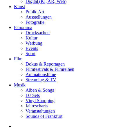
Digital (KI, AR, Web)
Kunst
Public Art
Ausstellungen
Fotografie
Panorama
Drucksachen
Kultur
Werbung
Events
Sport
Film
Dokus & Reportagen
Filmfestivals & Filmreihen
Animationsfilme
Streaming & TV
Musik
Alben & Songs
DJ-Sets
Vinyl Shopping
Jahrescharts
Veranstaltungen
Sounds of Frankfurt
search