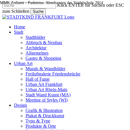
MMK Zollamt - Pashmina. Absolventen der Städelschule 2014
Skip
Klick ENTER für Suchen oder ESC
to
zum Schließen
Suche
main
Close
content
Search
search
Menu
Home
Stadt
Stadtbilder
Abbruch & Neubau
Architektur
Allgemeines
Gastro & Shopping
Urban Art
Murals & Wandbilder
Freiluftgalerie Friedensbrücke
Hall of Fame
Urban Art Frankfurt
Urban Art Rhein-Main
Stadt Wand Kunst (MA)
Meeting of Styles (WI)
Design
Grafik & Illustration
Plakat & Druckkunst
Typo & Type
Produkte & Orte