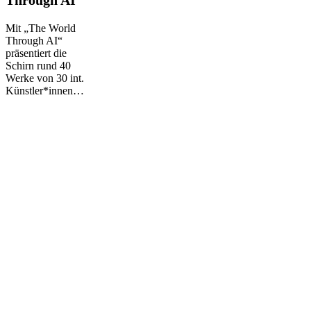
Through
AI
Mit „The World
Through AI“
präsentiert die
Schirn rund 40
Werke von 30 int.
Künstler*innen…