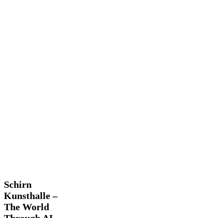
Schirn
Schirn
Kunsthalle
Kunsthalle –
–
The World
The
Through AI
World