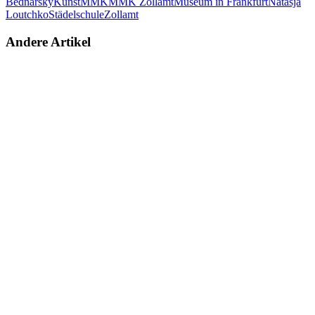
Bednarsky
Kunst
MMK
MMK Zollamt
Museum in Frankfurt
Natasja
Loutchko
Städelschule
Zollamt
Andere Artikel