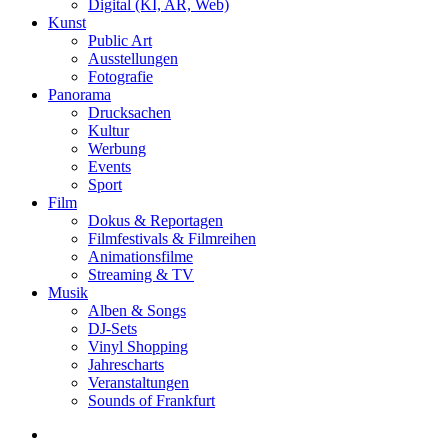
Digital (KI, AR, Web)
Kunst
Public Art
Ausstellungen
Fotografie
Panorama
Drucksachen
Kultur
Werbung
Events
Sport
Film
Dokus & Reportagen
Filmfestivals & Filmreihen
Animationsfilme
Streaming & TV
Musik
Alben & Songs
DJ-Sets
Vinyl Shopping
Jahrescharts
Veranstaltungen
Sounds of Frankfurt
search