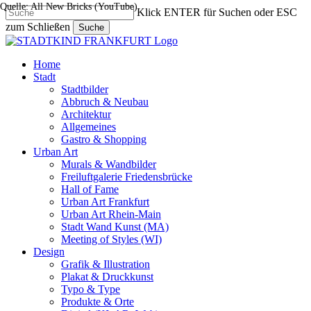
Quelle: All New Bricks (YouTube)
Skip
Klick ENTER für Suchen oder ESC
to
zum Schließen
Suche
main
Close
content
Search
search
Menu
Home
Stadt
Stadtbilder
Abbruch & Neubau
Architektur
Allgemeines
Gastro & Shopping
Urban Art
Murals & Wandbilder
Freiluftgalerie Friedensbrücke
Hall of Fame
Urban Art Frankfurt
Urban Art Rhein-Main
Stadt Wand Kunst (MA)
Meeting of Styles (WI)
Design
Grafik & Illustration
Plakat & Druckkunst
Typo & Type
Produkte & Orte