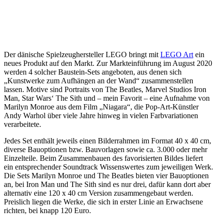
Der dänische Spielzeughersteller LEGO bringt mit
LEGO Art
ein
neues Produkt auf den Markt. Zur Markteinführung im August 2020
werden 4 solcher Baustein-Sets angeboten, aus denen sich
„Kunstwerke zum Aufhängen an der Wand“ zusammenstellen
lassen. Motive sind Portraits von The Beatles, Marvel Studios Iron
Man, Star Wars‘ The Sith und – mein Favorit – eine Aufnahme von
Marilyn Monroe aus dem Film „Niagara“, die Pop-Art-Künstler
Andy Warhol über viele Jahre hinweg in vielen Farbvariationen
verarbeitete.
Jedes Set enthält jeweils einen Bilderrahmen im Format 40 x 40 cm,
diverse Bauoptionen bzw. Bauvorlagen sowie ca. 3.000 oder mehr
Einzelteile. Beim Zusammenbauen des favorisierten Bildes liefert
ein entsprechender Soundtrack Wissenswertes zum jeweiligen Werk.
Die Sets Marilyn Monroe und The Beatles bieten vier Bauoptionen
an, bei Iron Man und The Sith sind es nur drei, dafür kann dort aber
alternativ eine 120 x 40 cm Version zusammengebaut werden.
Preislich liegen die Werke, die sich in erster Linie an Erwachsene
richten, bei knapp 120 Euro.