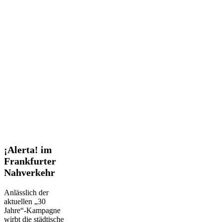
¡Alerta!
¡Alerta! im
im
Frankfurter
Frankfurter
Nahverkehr
Nahverkehr
Anlässlich der
aktuellen „30
Jahre“-Kampagne
wirbt die städtische