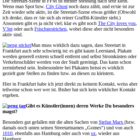
Die Streetart-Szene in FFM ist meiner Meinung nach sehr klein.
Wenn man Spot bzw.
City Ghost
noch dazu zählt, und er/sie ist zur
Zeit wieder sehr aktiv, ist die Streetart-Szene etwas größer (Obwohl
ich denke, dass er /sie sich als reiner Graffiti-Künstler sieht.)
Ansonsten gibt es ja nicht viel; klar es gibt noch
The City loves you
,
V3nt
oder auch
Frischgestrichen
, wobei diese aber nicht besonders
aktiv sind.
Man muss wirklich dazu sagen, dass Streetart in
Frankfurt auch sehr schwierig ist: es gibt kaum Leerstand, Plakate
werden generell extrem schnell entfernt und selbst Stromkästen oder
Verkehrsschilder werden von der Stadt gereinigt. Das kann schon
zermürbend sein. Insbesondere bei Plakaten heisst es wirklich
gezielt gute Stellen zu finden bzw. an diesen zu kleistern.
Hier in Frankfurt habe ich jetzt direkt zu keinem Kontakt, weiss aber
teilweise schon wer wer ist. Bisher hat sich kein wirklicher Kontakt
ergeben.
Gibt es Künstler(innen) deren Werke Du besonders
magst?
Besonders gut gefallen mir die alten Sachen von
Stefan Marx
(bzw.
damals noch unten seinen Streetartnamen „Gomes“) und von auch
1010
, ebenfalls aus Hamburg oder auch von
oz
, wieder aus
Hamburg.