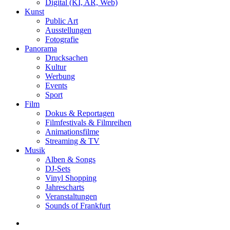
Digital (KI, AR, Web)
Kunst
Public Art
Ausstellungen
Fotografie
Panorama
Drucksachen
Kultur
Werbung
Events
Sport
Film
Dokus & Reportagen
Filmfestivals & Filmreihen
Animationsfilme
Streaming & TV
Musik
Alben & Songs
DJ-Sets
Vinyl Shopping
Jahrescharts
Veranstaltungen
Sounds of Frankfurt
search