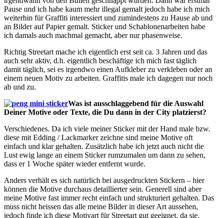
irgendwann von den Bullen geschnappt wurden. Dann war erstmal
Pause und ich habe kaum mehr illegal gemalt jedoch habe ich mich
weiterhin für Graffiti interessiert und zumindestens zu Hause ab und
an Bilder auf Papier gemalt. Sticker und Schablonenarbeiten habe
ich damals auch machmal gemacht, aber nur phasenweise.
Richtig Streetart mache ich eigentlich erst seit ca. 3 Jahren und das
auch sehr aktiv, d.h. eigentlich beschäftige ich mich fast täglich
damit täglich, sei es irgendwo einen Aufkleber zu verkleben oder an
einem neuen Motiv zu arbeiten. Graffitis male ich dagegen nur noch
ab und zu.
Was ist ausschlaggebend für die Auswahl
Deiner Motive oder Texte, die Du dann in der City platzierst?
Verschiedenes. Da ich viele meiner Sticker mit der Hand male bzw.
diese mit Edding / Lackmarker zeichne sind meine Motive oft
einfach und klar gehalten. Zusätzlich habe ich jetzt auch nicht die
Lust ewig lange an einem Sticker rumzumalen um dann zu sehen,
dass er 1 Woche später wieder entfernt wurde.
Anders verhält es sich natürlich bei ausgedruckten Stickern – hier
können die Motive durchaus detaillierter sein. Generell sind aber
meine Motive fast immer recht einfach und strukturiert gehalten. Das
muss nicht heissen das alle meine Bilder in dieser Art aussehen,
jedoch finde ich diese Motivart für Streetart gut geeignet, da sie,