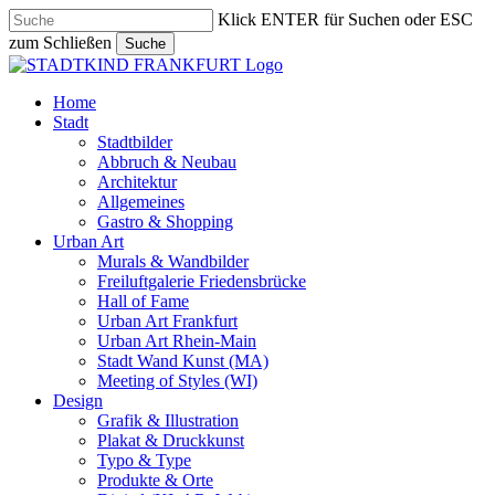
Skip
Klick ENTER für Suchen oder ESC
to
zum Schließen
Suche
main
Close
content
Search
search
Menu
Home
Stadt
Stadtbilder
Abbruch & Neubau
Architektur
Allgemeines
Gastro & Shopping
Urban Art
Murals & Wandbilder
Freiluftgalerie Friedensbrücke
Hall of Fame
Urban Art Frankfurt
Urban Art Rhein-Main
Stadt Wand Kunst (MA)
Meeting of Styles (WI)
Design
Grafik & Illustration
Plakat & Druckkunst
Typo & Type
Produkte & Orte