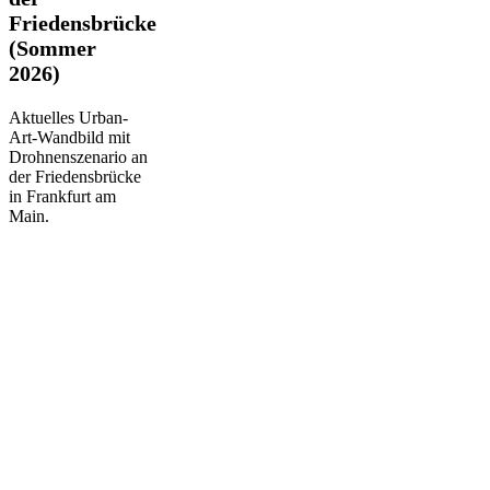
der
Friedensbrücke
Friedensbrücke
(Sommer
(Sommer
2026)
2026)
Aktuelles Urban-
Art-Wandbild mit
Drohnenszenario an
der Friedensbrücke
in Frankfurt am
Main.