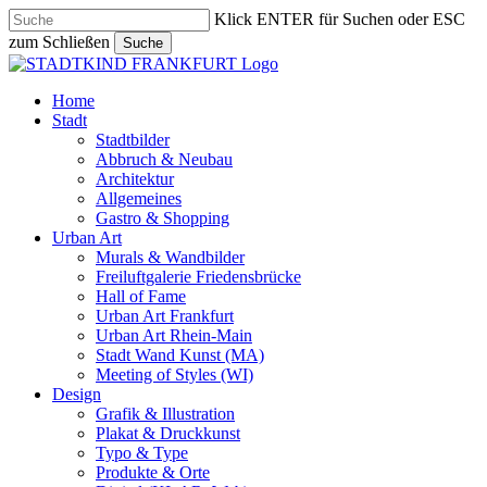
Skip
Klick ENTER für Suchen oder ESC
to
zum Schließen
Suche
main
Close
content
Search
search
Menu
Home
Stadt
Stadtbilder
Abbruch & Neubau
Architektur
Allgemeines
Gastro & Shopping
Urban Art
Murals & Wandbilder
Freiluftgalerie Friedensbrücke
Hall of Fame
Urban Art Frankfurt
Urban Art Rhein-Main
Stadt Wand Kunst (MA)
Meeting of Styles (WI)
Design
Grafik & Illustration
Plakat & Druckkunst
Typo & Type
Produkte & Orte