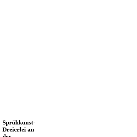
Sprühkunst-
Sprühkunst-
Dreierlei
Dreierlei an
an
der