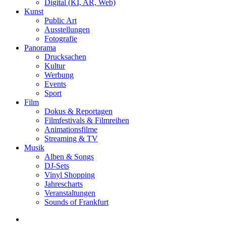
Digital (KI, AR, Web)
Kunst
Public Art
Ausstellungen
Fotografie
Panorama
Drucksachen
Kultur
Werbung
Events
Sport
Film
Dokus & Reportagen
Filmfestivals & Filmreihen
Animationsfilme
Streaming & TV
Musik
Alben & Songs
DJ-Sets
Vinyl Shopping
Jahrescharts
Veranstaltungen
Sounds of Frankfurt
search