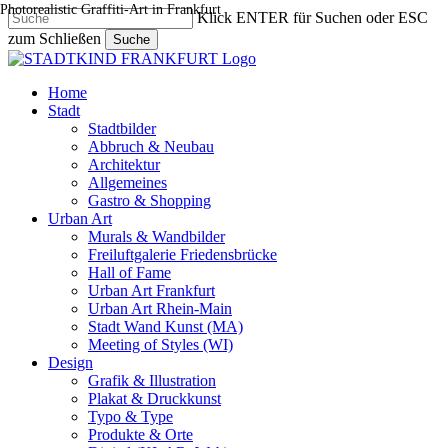
Photorealistic Graffiti-Art in Frankfurt
Skip
Klick ENTER für Suchen oder ESC
to
zum Schließen
Suche
main
Close
content
Search
search
Menu
Home
Stadt
Stadtbilder
Abbruch & Neubau
Architektur
Allgemeines
Gastro & Shopping
Urban Art
Murals & Wandbilder
Freiluftgalerie Friedensbrücke
Hall of Fame
Urban Art Frankfurt
Urban Art Rhein-Main
Stadt Wand Kunst (MA)
Meeting of Styles (WI)
Design
Grafik & Illustration
Plakat & Druckkunst
Typo & Type
Produkte & Orte