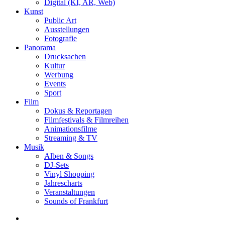
Digital (KI, AR, Web)
Kunst
Public Art
Ausstellungen
Fotografie
Panorama
Drucksachen
Kultur
Werbung
Events
Sport
Film
Dokus & Reportagen
Filmfestivals & Filmreihen
Animationsfilme
Streaming & TV
Musik
Alben & Songs
DJ-Sets
Vinyl Shopping
Jahrescharts
Veranstaltungen
Sounds of Frankfurt
search