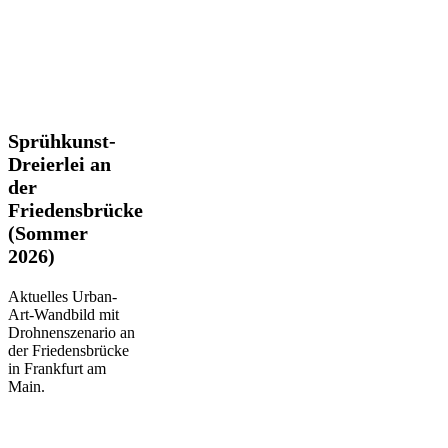
Sprühkunst-
Sprühkunst-
Dreierlei
Dreierlei an
an
der
der
Friedensbrücke
Friedensbrücke
(Sommer
(Sommer
2026)
2026)
Aktuelles Urban-
Art-Wandbild mit
Drohnenszenario an
der Friedensbrücke
in Frankfurt am
Main.