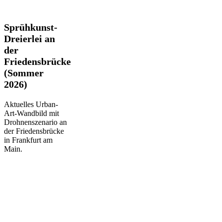
Sprühkunst-
Sprühkunst-
Dreierlei
Dreierlei an
an
der
der
Friedensbrücke
Friedensbrücke
(Sommer
(Sommer
2026)
2026)
Aktuelles Urban-
Art-Wandbild mit
Drohnenszenario an
der Friedensbrücke
in Frankfurt am
Main.