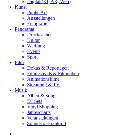
Digital (KI, AR, Web)
Kunst
Public Art
Ausstellungen
Fotografie
Panorama
Drucksachen
Kultur
Werbung
Events
Sport
Film
Dokus & Reportagen
Filmfestivals & Filmreihen
Animationsfilme
Streaming & TV
Musik
Alben & Songs
DJ-Sets
Vinyl Shopping
Jahrescharts
Veranstaltungen
Sounds of Frankfurt
search