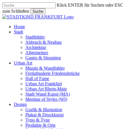
Skip
Klick ENTER für Suchen oder ESC
to
zum Schließen
Suche
main
Close
content
Search
search
Menu
Home
Stadt
Stadtbilder
Abbruch & Neubau
Architektur
Allgemeines
Gastro & Shopping
Urban Art
Murals & Wandbilder
Freiluftgalerie Friedensbrücke
Hall of Fame
Urban Art Frankfurt
Urban Art Rhein-Main
Stadt Wand Kunst (MA)
Meeting of Styles (WI)
Design
Grafik & Illustration
Plakat & Druckkunst
Typo & Type
Produkte & Orte