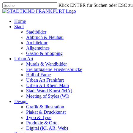
Skip
Klick ENTER für Suchen oder ESC zu
to
Close
main
Search
content
search
Menu
Home
Stadt
Stadtbilder
Abbruch & Neubau
Architektur
Allgemeines
Gastro & Shopping
Urban Art
Murals & Wandbilder
Freiluftgalerie Friedensbrücke
Hall of Fame
Urban Art Frankfurt
Urban Art Rhein-Main
Stadt Wand Kunst (MA)
Meeting of Styles (WI)
Design
Grafik & Illustration
Plakat & Druckkunst
Typo & Type
Produkte & Orte
Digital (KI, AR, Web)