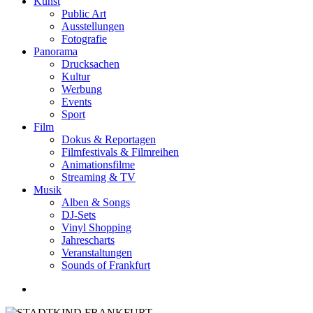
Kunst
Public Art
Ausstellungen
Fotografie
Panorama
Drucksachen
Kultur
Werbung
Events
Sport
Film
Dokus & Reportagen
Filmfestivals & Filmreihen
Animationsfilme
Streaming & TV
Musik
Alben & Songs
DJ-Sets
Vinyl Shopping
Jahrescharts
Veranstaltungen
Sounds of Frankfurt
search