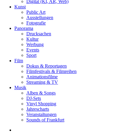
Digital (KI, AR, Web)
Kunst
Public Art
Ausstellungen
Fotografie
Panorama
Drucksachen
Kultur
Werbung
Events
Sport
Film
Dokus & Reportagen
Filmfestivals & Filmreihen
Animationsfilme
Streaming & TV
Musik
Alben & Songs
DJ-Sets
Vinyl Shopping
Jahrescharts
Veranstaltungen
Sounds of Frankfurt
search