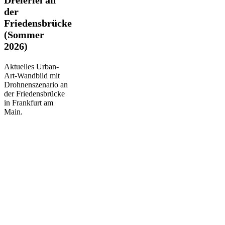
an
der
der
Friedensbrücke
Friedensbrücke
(Sommer
(Sommer
2026)
2026)
Aktuelles Urban-
Art-Wandbild mit
Drohnenszenario an
der Friedensbrücke
in Frankfurt am
Main.