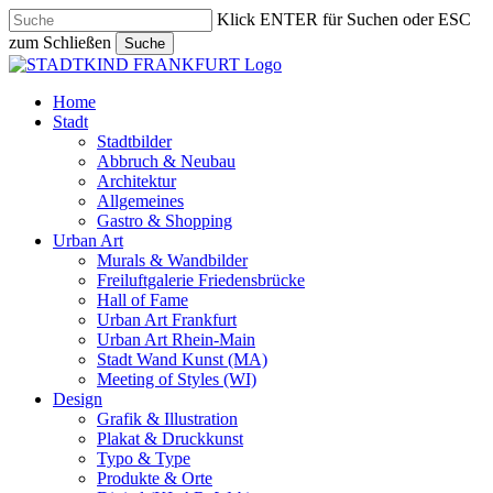
Skip
Klick ENTER für Suchen oder ESC
to
zum Schließen
Suche
main
Close
content
Search
search
Menu
Home
Stadt
Stadtbilder
Abbruch & Neubau
Architektur
Allgemeines
Gastro & Shopping
Urban Art
Murals & Wandbilder
Freiluftgalerie Friedensbrücke
Hall of Fame
Urban Art Frankfurt
Urban Art Rhein-Main
Stadt Wand Kunst (MA)
Meeting of Styles (WI)
Design
Grafik & Illustration
Plakat & Druckkunst
Typo & Type
Produkte & Orte