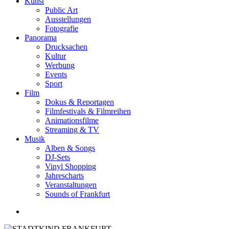
Kunst
Public Art
Ausstellungen
Fotografie
Panorama
Drucksachen
Kultur
Werbung
Events
Sport
Film
Dokus & Reportagen
Filmfestivals & Filmreihen
Animationsfilme
Streaming & TV
Musik
Alben & Songs
DJ-Sets
Vinyl Shopping
Jahrescharts
Veranstaltungen
Sounds of Frankfurt
search