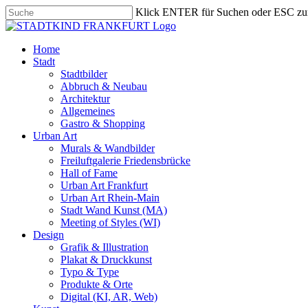
Skip
Klick ENTER für Suchen oder ESC zu
to
Close
main
Search
content
search
Menu
Home
Stadt
Stadtbilder
Abbruch & Neubau
Architektur
Allgemeines
Gastro & Shopping
Urban Art
Murals & Wandbilder
Freiluftgalerie Friedensbrücke
Hall of Fame
Urban Art Frankfurt
Urban Art Rhein-Main
Stadt Wand Kunst (MA)
Meeting of Styles (WI)
Design
Grafik & Illustration
Plakat & Druckkunst
Typo & Type
Produkte & Orte
Digital (KI, AR, Web)