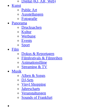
Digital (KI, AR, Web)
Kunst
Public Art
Ausstellungen
Fotografie
Panorama
Drucksachen
Kultur
Werbung
Events
Sport
Film
Dokus & Reportagen
Filmfestivals & Filmreihen
Animationsfilme
Streaming & TV
Musik
Alben & Songs
DJ-Sets
Vinyl Shopping
Jahrescharts
Veranstaltungen
Sounds of Frankfurt
search