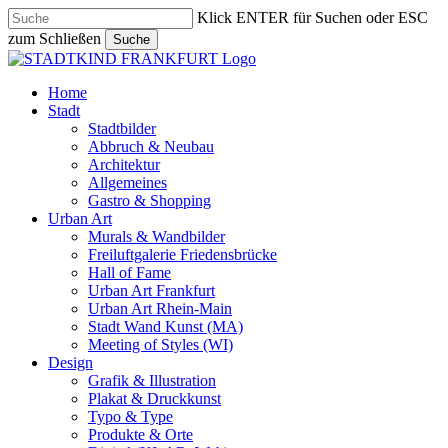
Skip
Klick ENTER für Suchen oder ESC
to
zum Schließen
Suche
main
Close
content
Search
search
Menu
Home
Stadt
Stadtbilder
Abbruch & Neubau
Architektur
Allgemeines
Gastro & Shopping
Urban Art
Murals & Wandbilder
Freiluftgalerie Friedensbrücke
Hall of Fame
Urban Art Frankfurt
Urban Art Rhein-Main
Stadt Wand Kunst (MA)
Meeting of Styles (WI)
Design
Grafik & Illustration
Plakat & Druckkunst
Typo & Type
Produkte & Orte