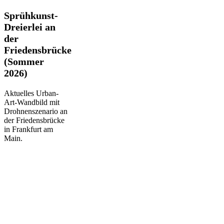
Sprühkunst-
Sprühkunst-
Dreierlei
Dreierlei an
an
der
der
Friedensbrücke
Friedensbrücke
(Sommer
(Sommer
2026)
2026)
Aktuelles Urban-
Art-Wandbild mit
Drohnenszenario an
der Friedensbrücke
in Frankfurt am
Main.