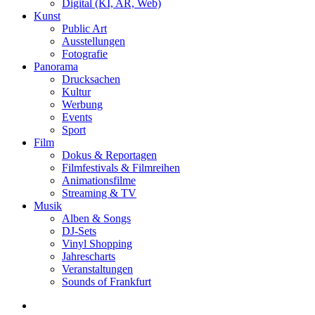
Digital (KI, AR, Web)
Kunst
Public Art
Ausstellungen
Fotografie
Panorama
Drucksachen
Kultur
Werbung
Events
Sport
Film
Dokus & Reportagen
Filmfestivals & Filmreihen
Animationsfilme
Streaming & TV
Musik
Alben & Songs
DJ-Sets
Vinyl Shopping
Jahrescharts
Veranstaltungen
Sounds of Frankfurt
search