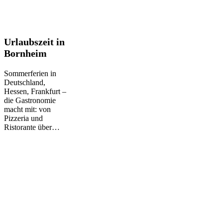
Urlaubszeit
Urlaubszeit in
in
Bornheim
Bornheim
Sommerferien in
Deutschland,
Hessen, Frankfurt –
die Gastronomie
macht mit: von
Pizzeria und
Ristorante über…