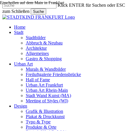
Eisschollen auf dem Main in Frankfurt
Skip
Klick ENTER für Suchen oder ESC
to
zum Schließen
Suche
main
Close
content
Search
search
Menu
Home
Stadt
Stadtbilder
Abbruch & Neubau
Architektur
Allgemeines
Gastro & Shopping
Urban Art
Murals & Wandbilder
Freiluftgalerie Friedensbrücke
Hall of Fame
Urban Art Frankfurt
Urban Art Rhein-Main
Stadt Wand Kunst (MA)
Meeting of Styles (WI)
Design
Grafik & Illustration
Plakat & Druckkunst
Typo & Type
Produkte & Orte