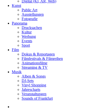
Digital (KI, AR, Web)
Kunst
Public Art
Ausstellungen
Fotografie
Panorama
Drucksachen
Kultur
Werbung
Events
Sport
Film
Dokus & Reportagen
Filmfestivals & Filmreihen
Animationsfilme
Streaming & TV
Musik
Alben & Songs
DJ-Sets
Vinyl Shopping
Jahrescharts
Veranstaltungen
Sounds of Frankfurt
search