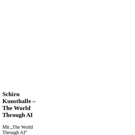
Schirn
Schirn
Kunsthalle
Kunsthalle –
–
The World
The
Through AI
World
Through
AI
Mit „The World
Through AI“