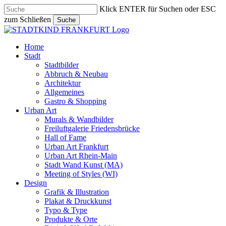
Skip
Klick ENTER für Suchen oder ESC
to
zum Schließen
Suche
main
Close
content
Search
search
Menu
Home
Stadt
Stadtbilder
Abbruch & Neubau
Architektur
Allgemeines
Gastro & Shopping
Urban Art
Murals & Wandbilder
Freiluftgalerie Friedensbrücke
Hall of Fame
Urban Art Frankfurt
Urban Art Rhein-Main
Stadt Wand Kunst (MA)
Meeting of Styles (WI)
Design
Grafik & Illustration
Plakat & Druckkunst
Typo & Type
Produkte & Orte