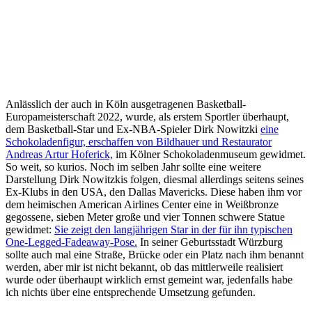
Anlässlich der auch in Köln ausgetragenen Basketball-
Europameisterschaft 2022, wurde, als erstem Sportler überhaupt,
dem Basketball-Star und Ex-NBA-Spieler Dirk Nowitzki
eine
Schokoladenfigur, erschaffen von Bildhauer und Restaurator
Andreas Artur Hoferick,
im Kölner Schokoladenmuseum gewidmet.
So weit, so kurios. Noch im selben Jahr sollte eine weitere
Darstellung Dirk Nowitzkis folgen, diesmal allerdings seitens seines
Ex-Klubs in den USA, den Dallas Mavericks. Diese haben ihm vor
dem heimischen American Airlines Center eine in Weißbronze
gegossene, sieben Meter große und vier Tonnen schwere Statue
gewidmet:
Sie zeigt den langjährigen Star in der für ihn typischen
One-Legged-Fadeaway-Pose.
In seiner Geburtsstadt Würzburg
sollte auch mal eine Straße, Brücke oder ein Platz nach ihm benannt
werden, aber mir ist nicht bekannt, ob das mittlerweile realisiert
wurde oder überhaupt wirklich ernst gemeint war, jedenfalls habe
ich nichts über eine entsprechende Umsetzung gefunden.