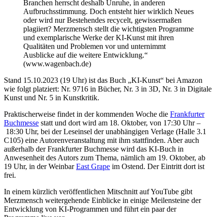
Branchen herrscht deshalb Unruhe, in anderen
Aufbruchsstimmung. Doch entsteht hier wirklich Neues
oder wird nur Bestehendes recycelt, gewissermaßen
plagiiert? Merzmensch stellt die wichtigsten Programme
und exemplarische Werke der KI-Kunst mit ihren
Qualitäten und Problemen vor und unternimmt
Ausblicke auf die weitere Entwicklung.“
(www.wagenbach.de)
Stand 15.10.2023 (19 Uhr) ist das Buch „KI-Kunst“ bei Amazon
wie folgt platziert: Nr. 9716 in Bücher, Nr. 3 in 3D, Nr. 3 in Digitale
Kunst und Nr. 5 in Kunstkritik.
Praktischerweise findet in der kommenden Woche die
Frankfurter
Buchmesse
statt und dort wird am 18. Oktober, von
17:30 Uhr
–
18:30 Uhr, bei der
Leseinsel der unabhängigen Verlage (Halle 3.1
C105) eine Autorenveranstaltung mit ihm stattfinden. Aber auch
außerhalb der Frankfurter Buchmesse wird das KI-Buch in
Anwesenheit des Autors zum Thema, nämlich am 19. Oktober, ab
19 Uhr, in der Weinbar
East Grape
im Ostend. Der Eintritt dort ist
frei.
In einem kürzlich veröffentlichen Mitschnitt auf YouTube gibt
Merzmensch weitergehende Einblicke in einige Meilensteine der
Entwicklung von KI-Programmen und führt ein paar der