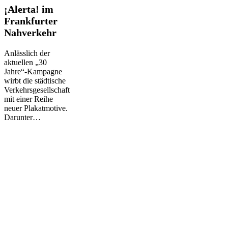
¡Alerta!
¡Alerta! im
im
Frankfurter
Frankfurter
Nahverkehr
Nahverkehr
Anlässlich der
aktuellen „30
Jahre“-Kampagne
wirbt die städtische
Verkehrsgesellschaft
mit einer Reihe
neuer Plakatmotive.
Darunter…