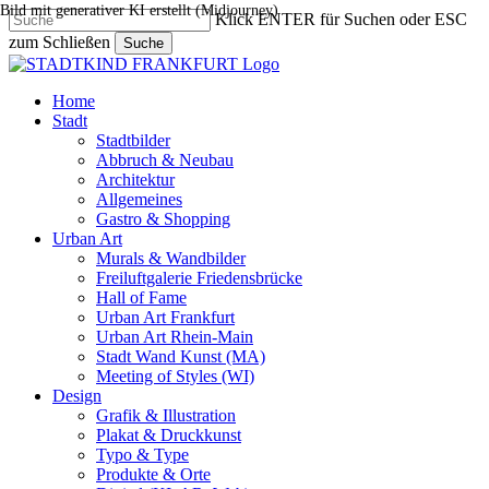
Bild mit generativer KI erstellt (Midjourney)
Skip
Klick ENTER für Suchen oder ESC
to
zum Schließen
Suche
main
Close
content
Search
search
Menu
Home
Stadt
Stadtbilder
Abbruch & Neubau
Architektur
Allgemeines
Gastro & Shopping
Urban Art
Murals & Wandbilder
Freiluftgalerie Friedensbrücke
Hall of Fame
Urban Art Frankfurt
Urban Art Rhein-Main
Stadt Wand Kunst (MA)
Meeting of Styles (WI)
Design
Grafik & Illustration
Plakat & Druckkunst
Typo & Type
Produkte & Orte