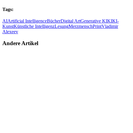
Tags:
AI
Artificial Intelligence
Bücher
Digital Art
Generative KI
KI
KI-
Kunst
Künstliche Intelligenz
Lesung
Merzmensch
Print
Vladimir
Alexeev
Andere Artikel