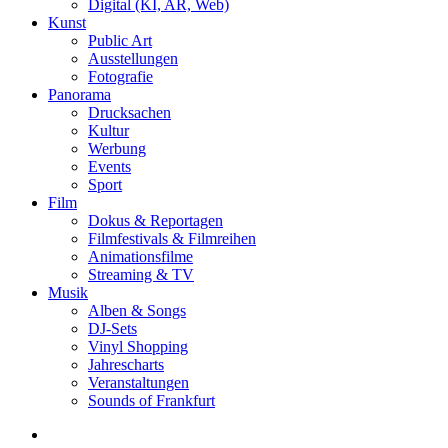
Digital (KI, AR, Web)
Kunst
Public Art
Ausstellungen
Fotografie
Panorama
Drucksachen
Kultur
Werbung
Events
Sport
Film
Dokus & Reportagen
Filmfestivals & Filmreihen
Animationsfilme
Streaming & TV
Musik
Alben & Songs
DJ-Sets
Vinyl Shopping
Jahrescharts
Veranstaltungen
Sounds of Frankfurt
search