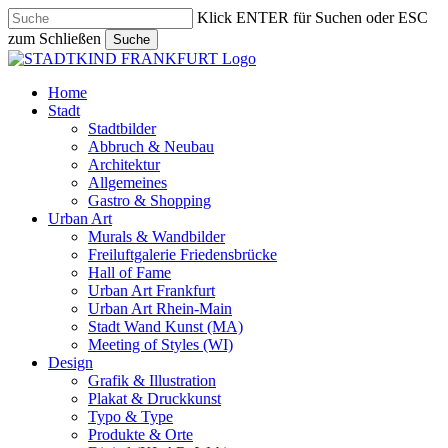
Skip
Klick ENTER für Suchen oder ESC
to
zum Schließen
Suche
main
Close
content
Search
search
Menu
Home
Stadt
Stadtbilder
Abbruch & Neubau
Architektur
Allgemeines
Gastro & Shopping
Urban Art
Murals & Wandbilder
Freiluftgalerie Friedensbrücke
Hall of Fame
Urban Art Frankfurt
Urban Art Rhein-Main
Stadt Wand Kunst (MA)
Meeting of Styles (WI)
Design
Grafik & Illustration
Plakat & Druckkunst
Typo & Type
Produkte & Orte