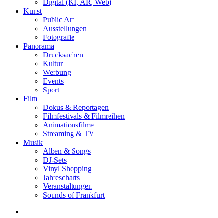
Digital (KI, AR, Web)
Kunst
Public Art
Ausstellungen
Fotografie
Panorama
Drucksachen
Kultur
Werbung
Events
Sport
Film
Dokus & Reportagen
Filmfestivals & Filmreihen
Animationsfilme
Streaming & TV
Musik
Alben & Songs
DJ-Sets
Vinyl Shopping
Jahrescharts
Veranstaltungen
Sounds of Frankfurt
search