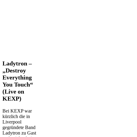
Ladytron
Ladytron –
–
„Destroy
„Destroy
Everything
Everything
You Touch“
You
Touch“
(Live on
(Live
KEXP)
on
KEXP)
Bei KEXP war
kürzlich die in
Liverpool
gegründete Band
Ladytron zu Gast