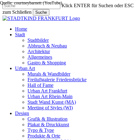
Quelle: courtneybarnett (YouTube)
Skip
Klick ENTER für Suchen oder ESC
to
zum Schließen
Suche
main
Close
content
Search
search
Menu
Home
Stadt
Stadtbilder
Abbruch & Neubau
Architektur
Allgemeines
Gastro & Shopping
Urban Art
Murals & Wandbilder
Freiluftgalerie Friedensbrücke
Hall of Fame
Urban Art Frankfurt
Urban Art Rhein-Main
Stadt Wand Kunst (MA)
Meeting of Styles (WI)
Design
Grafik & Illustration
Plakat & Druckkunst
Typo & Type
Produkte & Orte