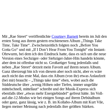
Mit „Rae Street“ veröffentlichte
Courtney Barnett
bereits im Juli den
ersten Song aus ihrem gestern erschienenen Album „Things Take
Time, Take Time“. Zwischenzeitlich folgten noch „Before You
Gotta Go“ und mit „If I Don’t Hear From You Tonight“ ein Instant-
Ohrwurm, bei dem ich den Eindruck hatte, dass es sich um die neue
Version eines Sechziger- oder Siebziger-Jahre-Hits handeln könnte,
aber dem ist offenbar nicht so. Großartiger Song jedenfalls und
neben „Rae Street“ derzeit mein Favorit auf ihrem neuen Album.
Ganz überzeugt bin ich von diesem aber noch nicht, aber es wäre
auch nicht das erste Mal, dass ein Album (von ihr) etwas Anlaufzeit
(bei mir) braucht – „Things take time“ eben, wobei auch die
Süddeutsche über „wenig Höhen oder Tiefen, immer ungefähr
mittelschnell, mittellaut“ schreibt und der Musik-Express sich
ebenfalls über „etwas mehr Energiebündel“ gefreut hätte. Im Voll-
auf-die-12-Modus wie bei einigen Songs auf ihrem Debütalbum
oder ganz, ganz lässig, wie z. B. im Kollabo-Album mit Kurt Vile,
liegen meiner Meinung nach jedenfalls ihre größten Stärken.