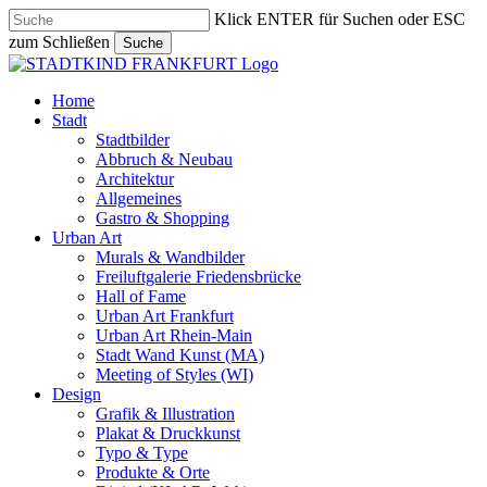
Skip
Klick ENTER für Suchen oder ESC
to
zum Schließen
Suche
main
Close
content
Search
search
Menu
Home
Stadt
Stadtbilder
Abbruch & Neubau
Architektur
Allgemeines
Gastro & Shopping
Urban Art
Murals & Wandbilder
Freiluftgalerie Friedensbrücke
Hall of Fame
Urban Art Frankfurt
Urban Art Rhein-Main
Stadt Wand Kunst (MA)
Meeting of Styles (WI)
Design
Grafik & Illustration
Plakat & Druckkunst
Typo & Type
Produkte & Orte