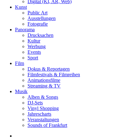
Digital (KI, AR, Web)
Kunst
Public Art
Ausstellungen
Fotografie
Panorama
Drucksachen
Kultur
Werbung
Events
Sport
Film
Dokus & Reportagen
Filmfestivals & Filmreihen
Animationsfilme
Streaming & TV
Musik
Alben & Songs
DJ-Sets
Vinyl Shopping
Jahrescharts
Veranstaltungen
Sounds of Frankfurt
search