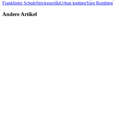
Frankfurter Schule
Strickguerilla
Urban knitting
Yarn Bombing
Andere Artikel