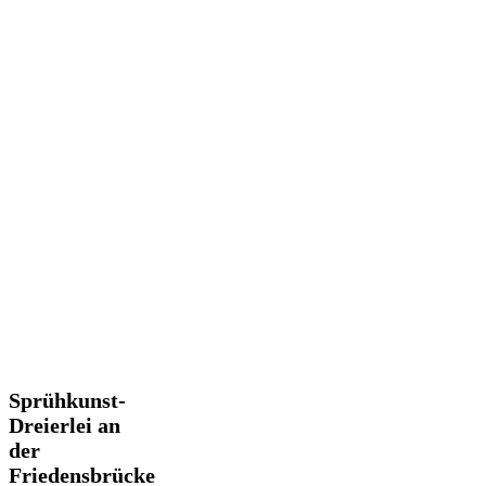
Sprühkunst-
Sprühkunst-
Dreierlei
Dreierlei an
an
der
der
Friedensbrücke
Friedensbrücke