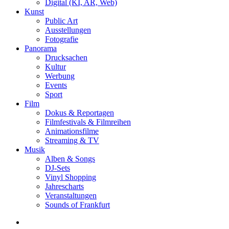
Digital (KI, AR, Web)
Kunst
Public Art
Ausstellungen
Fotografie
Panorama
Drucksachen
Kultur
Werbung
Events
Sport
Film
Dokus & Reportagen
Filmfestivals & Filmreihen
Animationsfilme
Streaming & TV
Musik
Alben & Songs
DJ-Sets
Vinyl Shopping
Jahrescharts
Veranstaltungen
Sounds of Frankfurt
search