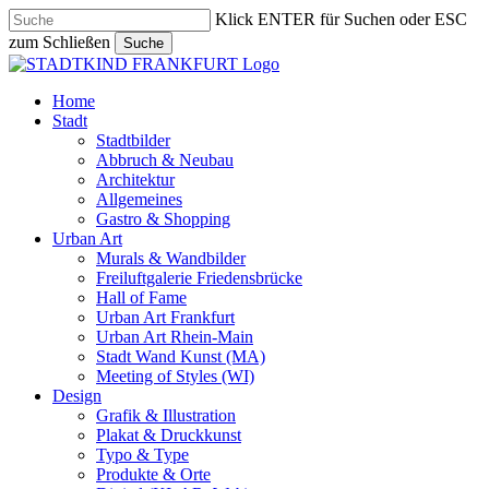
Skip
Klick ENTER für Suchen oder ESC
to
zum Schließen
Suche
main
Close
content
Search
search
Menu
Home
Stadt
Stadtbilder
Abbruch & Neubau
Architektur
Allgemeines
Gastro & Shopping
Urban Art
Murals & Wandbilder
Freiluftgalerie Friedensbrücke
Hall of Fame
Urban Art Frankfurt
Urban Art Rhein-Main
Stadt Wand Kunst (MA)
Meeting of Styles (WI)
Design
Grafik & Illustration
Plakat & Druckkunst
Typo & Type
Produkte & Orte