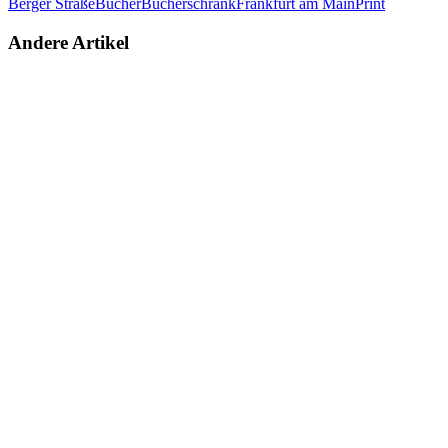
Berger Straße
Bücher
Bücherschrank
Frankfurt am Main
Print
Andere Artikel