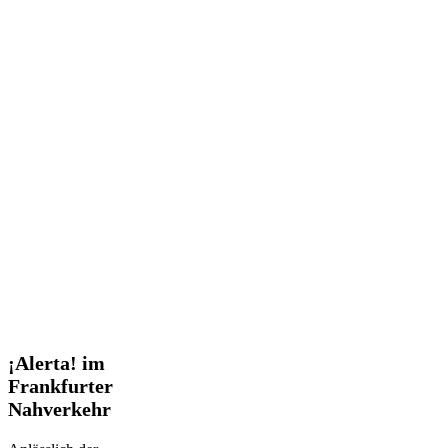
¡Alerta!
¡Alerta! im
im
Frankfurter
Frankfurter
Nahverkehr
Nahverkehr