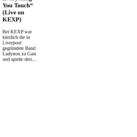
You Touch“
You
Touch“
(Live on
(Live
KEXP)
on
KEXP)
Bei KEXP war
kürzlich die in
Liverpool
gegründete Band
Ladytron zu Gast
und spielte drei…