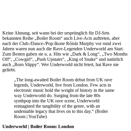
Keine Ahnung, seit wann bei der ursprünglich für DJ-Sets
bekannten Reihe „Boiler Room“ auch Live-Acts auftreten, aber
nach der Club-/Dance-/Pop-Ikone Róisín Murphy vor rund zwei
Jahren waren nun auch die Rave-Legenden Underworld am Start.
Zum Besten gaben sie u. a. Hits wie „Dark & Long“, „Two Months
Off“, „Cowgirl“, „Push Upstairs“, „King of Snake“ und natürlich
auch „Born Slippy“. Wer Underworld nicht feiert, hat Rave nie
geliebt.
„The long-awaited Boiler Room debut from UK rave
legends, Underworld, live from London. Few acts in
electronic music hold the weight of history in the same
way Underworld do. Surging from the late 80s
synthpop into the UK rave scene, Underworld
reimagined the tangibility of the genre, with an
undeniable legacy that lives on to this day.“ (Boiler
Room | YouTube)
Underworld | Boiler Room: London