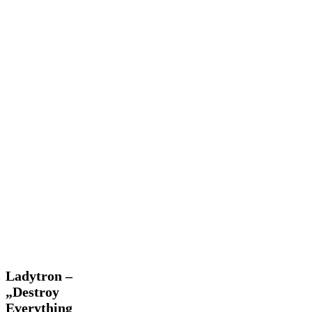
Ladytron
Ladytron –
–
„Destroy
„Destroy
Everything
Everything