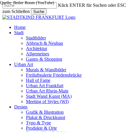
Quelle: Boiler Room (YouTube)
Skip
Klick ENTER für Suchen oder ESC
to
zum Schließen
Suche
main
Close
content
Search
search
Menu
Home
Stadt
Stadtbilder
Abbruch & Neubau
Architektur
Allgemeines
Gastro & Shopping
Urban Art
Murals & Wandbilder
Freiluftgalerie Friedensbrücke
Hall of Fame
Urban Art Frankfurt
Urban Art Rhein-Main
Stadt Wand Kunst (MA)
Meeting of Styles (WI)
Design
Grafik & Illustration
Plakat & Druckkunst
Typo & Type
Produkte & Orte