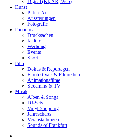
Digital (KI, AR, Web)
Kunst
Public Art
Ausstellungen
Fotografie
Panorama
Drucksachen
Kultur
Werbung
Events
Sport
Film
Dokus & Reportagen
Filmfestivals & Filmreihen
Animationsfilme
Streaming & TV
Musik
Alben & Songs
DJ-Sets
Vinyl Shopping
Jahrescharts
Veranstaltungen
Sounds of Frankfurt
search