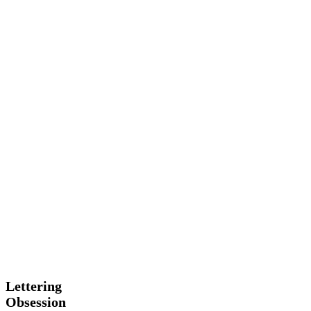
Lettering
Lettering
Obsession
Obsession