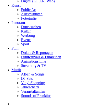
Digital (KI, AR, Web)
Kunst
Public Art
Ausstellungen
Fotografie
Panorama
Drucksachen
Kultur
Werbung
Events
Sport
Film
Dokus & Reportagen
Filmfestivals & Filmreihen
Animationsfilme
Streaming & TV
Musik
Alben & Songs
DJ-Sets
Vinyl Shopping
Jahrescharts
Veranstaltungen
Sounds of Frankfurt
search