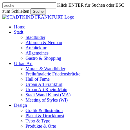
Skip
Klick ENTER für Suchen oder ESC
to
zum Schließen
Suche
main
Close
content
Search
search
Menu
Home
Stadt
Stadtbilder
Abbruch & Neubau
Architektur
Allgemeines
Gastro & Shopping
Urban Art
Murals & Wandbilder
Freiluftgalerie Friedensbrücke
Hall of Fame
Urban Art Frankfurt
Urban Art Rhein-Main
Stadt Wand Kunst (MA)
Meeting of Styles (WI)
Design
Grafik & Illustration
Plakat & Druckkunst
Typo & Type
Produkte & Orte