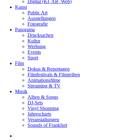
Digital (KI, AR, Web)
Kunst
Public Art
Ausstellungen
Fotografie
Panorama
Drucksachen
Kultur
Werbung
Events
Sport
Film
Dokus & Reportagen
Filmfestivals & Filmreihen
Animationsfilme
Streaming & TV
Musik
Alben & Songs
DJ-Sets
Vinyl Shopping
Jahrescharts
Veranstaltungen
Sounds of Frankfurt
search