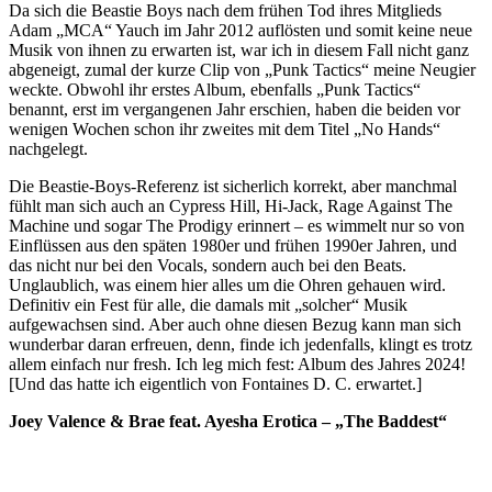
Da sich die Beastie Boys nach dem frühen Tod ihres Mitglieds
Adam „MCA“ Yauch im Jahr 2012 auflösten und somit keine neue
Musik von ihnen zu erwarten ist, war ich in diesem Fall nicht ganz
abgeneigt, zumal der kurze Clip von „Punk Tactics“ meine Neugier
weckte. Obwohl ihr erstes Album, ebenfalls „Punk Tactics“
benannt, erst im vergangenen Jahr erschien, haben die beiden vor
wenigen Wochen schon ihr zweites mit dem Titel „No Hands“
nachgelegt.
Die Beastie-Boys-Referenz ist sicherlich korrekt, aber manchmal
fühlt man sich auch an Cypress Hill, Hi-Jack, Rage Against The
Machine und sogar The Prodigy erinnert – es wimmelt nur so von
Einflüssen aus den späten 1980er und frühen 1990er Jahren, und
das nicht nur bei den Vocals, sondern auch bei den Beats.
Unglaublich, was einem hier alles um die Ohren gehauen wird.
Definitiv ein Fest für alle, die damals mit „solcher“ Musik
aufgewachsen sind. Aber auch ohne diesen Bezug kann man sich
wunderbar daran erfreuen, denn, finde ich jedenfalls, klingt es trotz
allem einfach nur fresh. Ich leg mich fest: Album des Jahres 2024!
[Und das hatte ich eigentlich von Fontaines D. C. erwartet.]
Joey Valence & Brae feat. Ayesha Erotica – „The Baddest“