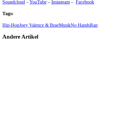
Soundcloud
–
YouTube
–
Instagram
–
Facebook
Tags:
Hip-Hop
Joey Valence & Brae
Musik
No Hands
Rap
Andere Artikel