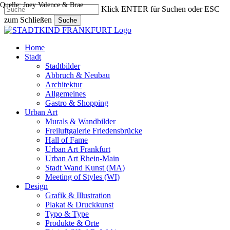
Quelle: Joey Valence & Brae
Skip
Klick ENTER für Suchen oder ESC
to
zum Schließen
Suche
main
Close
content
Search
search
Menu
Home
Stadt
Stadtbilder
Abbruch & Neubau
Architektur
Allgemeines
Gastro & Shopping
Urban Art
Murals & Wandbilder
Freiluftgalerie Friedensbrücke
Hall of Fame
Urban Art Frankfurt
Urban Art Rhein-Main
Stadt Wand Kunst (MA)
Meeting of Styles (WI)
Design
Grafik & Illustration
Plakat & Druckkunst
Typo & Type
Produkte & Orte