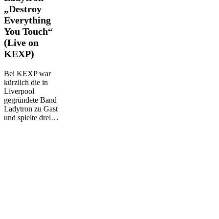
–
„Destroy
„Destroy
Everything
Everything
You Touch“
You
Touch“
(Live on
(Live
KEXP)
on
KEXP)
Bei KEXP war
kürzlich die in
Liverpool
gegründete Band
Ladytron zu Gast
und spielte drei…