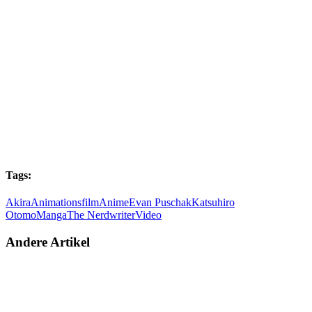
Tags:
Akira
Animationsfilm
Anime
Evan Puschak
Katsuhiro
Otomo
Manga
The Nerdwriter
Video
Andere Artikel