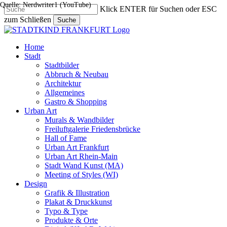
Quelle: Nerdwriter1 (YouTube)
Skip
Klick ENTER für Suchen oder ESC
to
zum Schließen
Suche
main
Close
content
Search
search
Menu
Home
Stadt
Stadtbilder
Abbruch & Neubau
Architektur
Allgemeines
Gastro & Shopping
Urban Art
Murals & Wandbilder
Freiluftgalerie Friedensbrücke
Hall of Fame
Urban Art Frankfurt
Urban Art Rhein-Main
Stadt Wand Kunst (MA)
Meeting of Styles (WI)
Design
Grafik & Illustration
Plakat & Druckkunst
Typo & Type
Produkte & Orte