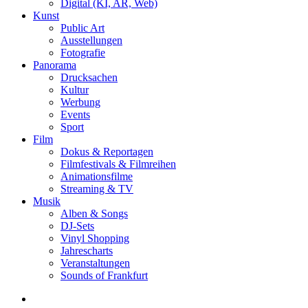
Digital (KI, AR, Web)
Kunst
Public Art
Ausstellungen
Fotografie
Panorama
Drucksachen
Kultur
Werbung
Events
Sport
Film
Dokus & Reportagen
Filmfestivals & Filmreihen
Animationsfilme
Streaming & TV
Musik
Alben & Songs
DJ-Sets
Vinyl Shopping
Jahrescharts
Veranstaltungen
Sounds of Frankfurt
search