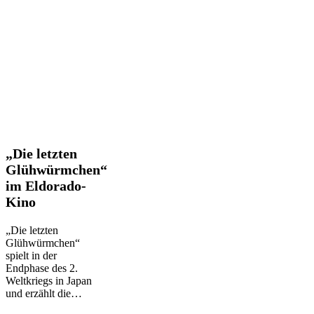
„Die
„Die letzten
letzten
Glühwürmchen“
Glühwürmchen“
im Eldorado-
im
Kino
Eldorado-
Kino
„Die letzten
Glühwürmchen“
spielt in der
Endphase des 2.
Weltkriegs in Japan
und erzählt die…