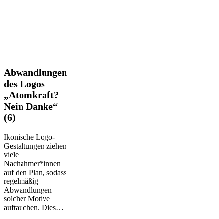
Abwandlungen
Abwandlungen
des
des Logos
Logos
„Atomkraft?
„Atomkraft?
Nein Danke“
Nein
Danke“
(6)
(6)
Ikonische Logo-
Gestaltungen ziehen
viele
Nachahmer*innen
auf den Plan, sodass
regelmäßig
Abwandlungen
solcher Motive
auftauchen. Dies…