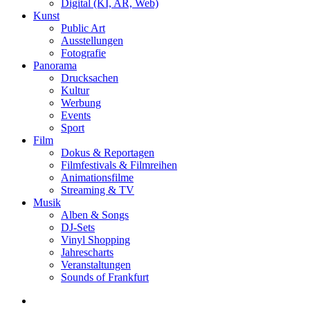
Digital (KI, AR, Web)
Kunst
Public Art
Ausstellungen
Fotografie
Panorama
Drucksachen
Kultur
Werbung
Events
Sport
Film
Dokus & Reportagen
Filmfestivals & Filmreihen
Animationsfilme
Streaming & TV
Musik
Alben & Songs
DJ-Sets
Vinyl Shopping
Jahrescharts
Veranstaltungen
Sounds of Frankfurt
search