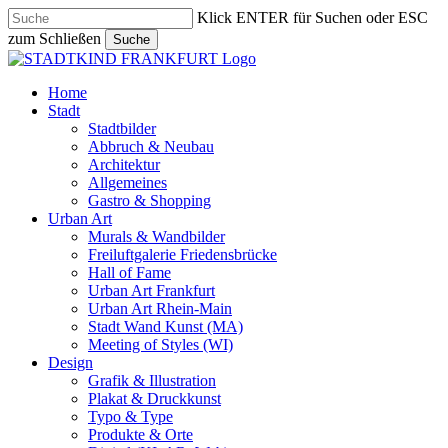
Skip
Klick ENTER für Suchen oder ESC
to
zum Schließen
Suche
main
Close
content
Search
search
Menu
Home
Stadt
Stadtbilder
Abbruch & Neubau
Architektur
Allgemeines
Gastro & Shopping
Urban Art
Murals & Wandbilder
Freiluftgalerie Friedensbrücke
Hall of Fame
Urban Art Frankfurt
Urban Art Rhein-Main
Stadt Wand Kunst (MA)
Meeting of Styles (WI)
Design
Grafik & Illustration
Plakat & Druckkunst
Typo & Type
Produkte & Orte