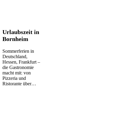
Urlaubszeit
Urlaubszeit in
in
Bornheim
Bornheim
Sommerferien in
Deutschland,
Hessen, Frankfurt –
die Gastronomie
macht mit: von
Pizzeria und
Ristorante über…