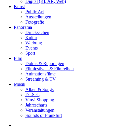
Digital (KI, AR, Web)
Kunst
Public Art
Ausstellungen
Fotografie
Panorama
Drucksachen
Kultur
Werbung
Events
Sport
Film
Dokus & Reportagen
Filmfestivals & Filmreihen
Animationsfilme
Streaming & TV
Musik
Alben & Songs
DJ-Sets
Vinyl Shopping
Jahrescharts
Veranstaltungen
Sounds of Frankfurt
search