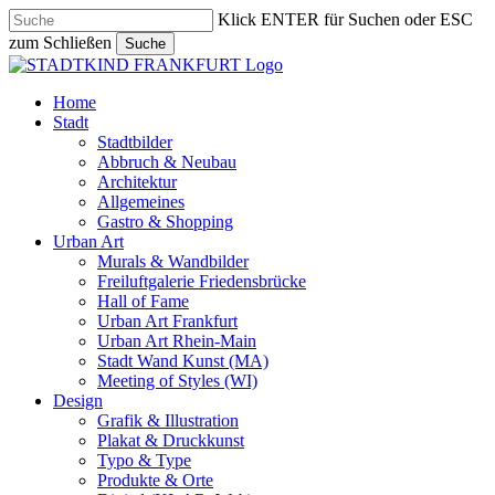
Skip
Klick ENTER für Suchen oder ESC
to
zum Schließen
Suche
main
Close
content
Search
search
Menu
Home
Stadt
Stadtbilder
Abbruch & Neubau
Architektur
Allgemeines
Gastro & Shopping
Urban Art
Murals & Wandbilder
Freiluftgalerie Friedensbrücke
Hall of Fame
Urban Art Frankfurt
Urban Art Rhein-Main
Stadt Wand Kunst (MA)
Meeting of Styles (WI)
Design
Grafik & Illustration
Plakat & Druckkunst
Typo & Type
Produkte & Orte