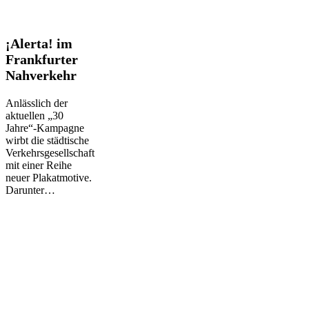
¡Alerta!
¡Alerta! im
im
Frankfurter
Frankfurter
Nahverkehr
Nahverkehr
Anlässlich der
aktuellen „30
Jahre“-Kampagne
wirbt die städtische
Verkehrsgesellschaft
mit einer Reihe
neuer Plakatmotive.
Darunter…