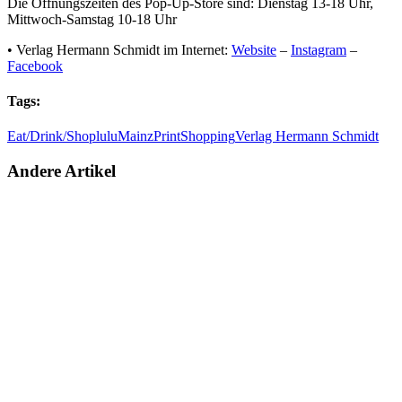
Die Öffnungszeiten des Pop-Up-Store sind: Dienstag 13-18 Uhr,
Mittwoch-Samstag 10-18 Uhr
• Verlag Hermann Schmidt im Internet:
Website
–
Instagram
–
Facebook
Tags:
Eat/Drink/Shop
lulu
Mainz
Print
Shopping
Verlag Hermann Schmidt
Andere Artikel