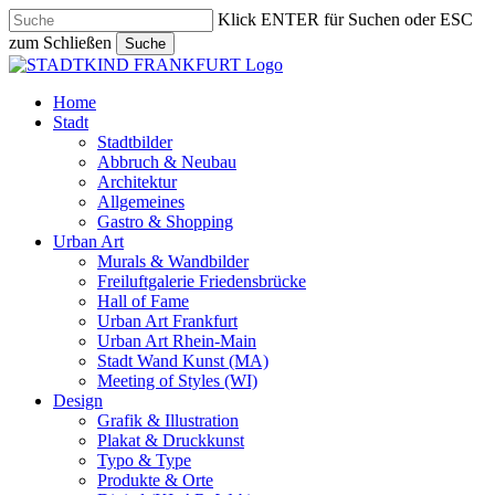
Skip
Klick ENTER für Suchen oder ESC
to
zum Schließen
Suche
main
Close
content
Search
search
Menu
Home
Stadt
Stadtbilder
Abbruch & Neubau
Architektur
Allgemeines
Gastro & Shopping
Urban Art
Murals & Wandbilder
Freiluftgalerie Friedensbrücke
Hall of Fame
Urban Art Frankfurt
Urban Art Rhein-Main
Stadt Wand Kunst (MA)
Meeting of Styles (WI)
Design
Grafik & Illustration
Plakat & Druckkunst
Typo & Type
Produkte & Orte