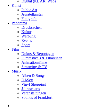
Digital (KI, AR, Web)
Kunst
Public Art
Ausstellungen
Fotografie
Panorama
Drucksachen
Kultur
Werbung
Events
Sport
Film
Dokus & Reportagen
Filmfestivals & Filmreihen
Animationsfilme
Streaming & TV
Musik
Alben & Songs
DJ-Sets
Vinyl Shopping
Jahrescharts
Veranstaltungen
Sounds of Frankfurt
search