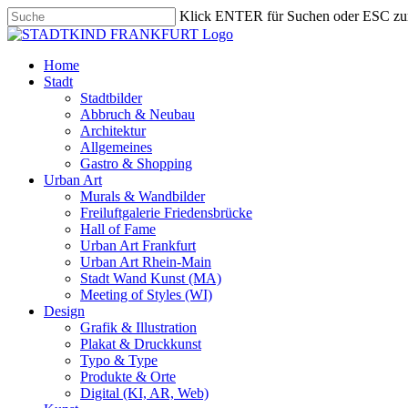
Skip
Klick ENTER für Suchen oder ESC zu
to
Close
main
Search
content
search
Menu
Home
Stadt
Stadtbilder
Abbruch & Neubau
Architektur
Allgemeines
Gastro & Shopping
Urban Art
Murals & Wandbilder
Freiluftgalerie Friedensbrücke
Hall of Fame
Urban Art Frankfurt
Urban Art Rhein-Main
Stadt Wand Kunst (MA)
Meeting of Styles (WI)
Design
Grafik & Illustration
Plakat & Druckkunst
Typo & Type
Produkte & Orte
Digital (KI, AR, Web)