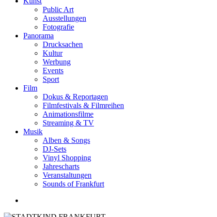
Kunst
Public Art
Ausstellungen
Fotografie
Panorama
Drucksachen
Kultur
Werbung
Events
Sport
Film
Dokus & Reportagen
Filmfestivals & Filmreihen
Animationsfilme
Streaming & TV
Musik
Alben & Songs
DJ-Sets
Vinyl Shopping
Jahrescharts
Veranstaltungen
Sounds of Frankfurt
search