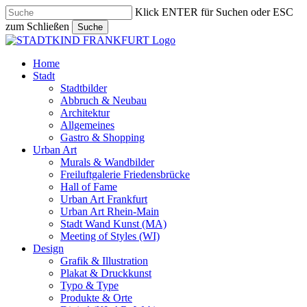
Skip
Klick ENTER für Suchen oder ESC
to
zum Schließen
Suche
main
Close
content
Search
search
Menu
Home
Stadt
Stadtbilder
Abbruch & Neubau
Architektur
Allgemeines
Gastro & Shopping
Urban Art
Murals & Wandbilder
Freiluftgalerie Friedensbrücke
Hall of Fame
Urban Art Frankfurt
Urban Art Rhein-Main
Stadt Wand Kunst (MA)
Meeting of Styles (WI)
Design
Grafik & Illustration
Plakat & Druckkunst
Typo & Type
Produkte & Orte