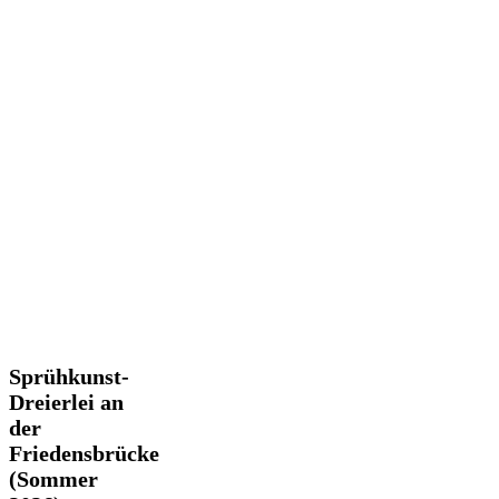
Sprühkunst-
Sprühkunst-
Dreierlei
Dreierlei an
an
der
der
Friedensbrücke
Friedensbrücke
(Sommer
(Sommer
2026)