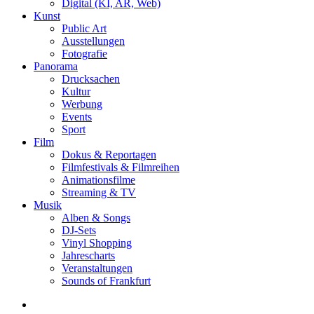
Digital (KI, AR, Web)
Kunst
Public Art
Ausstellungen
Fotografie
Panorama
Drucksachen
Kultur
Werbung
Events
Sport
Film
Dokus & Reportagen
Filmfestivals & Filmreihen
Animationsfilme
Streaming & TV
Musik
Alben & Songs
DJ-Sets
Vinyl Shopping
Jahrescharts
Veranstaltungen
Sounds of Frankfurt
search