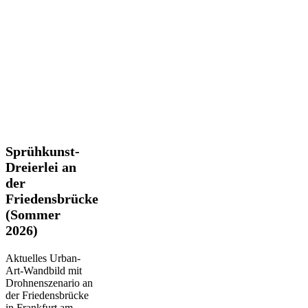
Sprühkunst-
Sprühkunst-
Dreierlei
Dreierlei an
an
der
der
Friedensbrücke
Friedensbrücke
(Sommer
(Sommer
2026)
2026)
Aktuelles Urban-
Art-Wandbild mit
Drohnenszenario an
der Friedensbrücke
in Frankfurt am