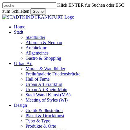
Skip
Klick ENTER für Suchen oder ESC
to
zum Schließen
Suche
main
Close
content
Search
search
Menu
Home
Stadt
Stadtbilder
Abbruch & Neubau
Architektur
Allgemeines
Gastro & Shopping
Urban Art
Murals & Wandbilder
Freiluftgalerie Friedensbrücke
Hall of Fame
Urban Art Frankfurt
Urban Art Rhein-Main
Stadt Wand Kunst (MA)
Meeting of Styles (WI)
Design
Grafik & Illustration
Plakat & Druckkunst
Typo & Type
Produkte & Orte