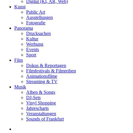
Digital (KI, AR, Web)
Kunst
Public Art
Ausstellungen
Fotografie
Panorama
Drucksachen
Kultur
Werbung
Events
Sport
Film
Dokus & Reportagen
Filmfestivals & Filmreihen
Animationsfilme
Streaming & TV
Musik
Alben & Songs
DJ-Sets
Vinyl Shopping
Jahrescharts
Veranstaltungen
Sounds of Frankfurt
search