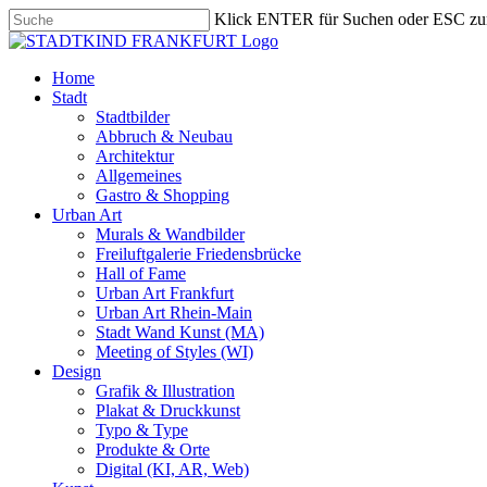
Skip
Klick ENTER für Suchen oder ESC zu
to
Close
main
Search
content
search
Menu
Home
Stadt
Stadtbilder
Abbruch & Neubau
Architektur
Allgemeines
Gastro & Shopping
Urban Art
Murals & Wandbilder
Freiluftgalerie Friedensbrücke
Hall of Fame
Urban Art Frankfurt
Urban Art Rhein-Main
Stadt Wand Kunst (MA)
Meeting of Styles (WI)
Design
Grafik & Illustration
Plakat & Druckkunst
Typo & Type
Produkte & Orte
Digital (KI, AR, Web)