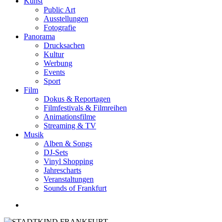
Kunst
Public Art
Ausstellungen
Fotografie
Panorama
Drucksachen
Kultur
Werbung
Events
Sport
Film
Dokus & Reportagen
Filmfestivals & Filmreihen
Animationsfilme
Streaming & TV
Musik
Alben & Songs
DJ-Sets
Vinyl Shopping
Jahrescharts
Veranstaltungen
Sounds of Frankfurt
search