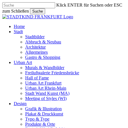
Skip
Klick ENTER für Suchen oder ESC
to
zum Schließen
Suche
main
Close
content
Search
search
Menu
Home
Stadt
Stadtbilder
Abbruch & Neubau
Architektur
Allgemeines
Gastro & Shopping
Urban Art
Murals & Wandbilder
Freiluftgalerie Friedensbrücke
Hall of Fame
Urban Art Frankfurt
Urban Art Rhein-Main
Stadt Wand Kunst (MA)
Meeting of Styles (WI)
Design
Grafik & Illustration
Plakat & Druckkunst
Typo & Type
Produkte & Orte