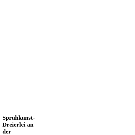
Sprühkunst-
Sprühkunst-
Dreierlei
Dreierlei an
an
der
der