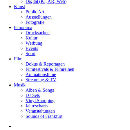
Digital (KI, AR, Web)
Kunst
Public Art
Ausstellungen
Fotografie
Panorama
Drucksachen
Kultur
Werbung
Events
Sport
Film
Dokus & Reportagen
Filmfestivals & Filmreihen
Animationsfilme
Streaming & TV
Musik
Alben & Songs
DJ-Sets
Vinyl Shopping
Jahrescharts
Veranstaltungen
Sounds of Frankfurt
search