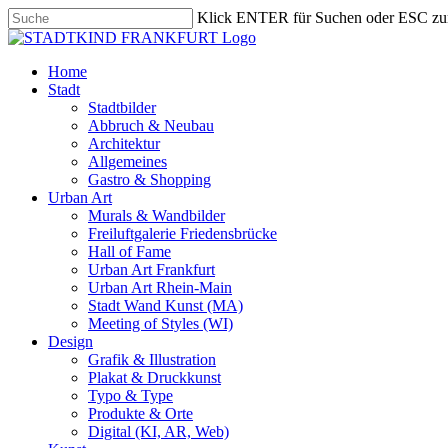
Skip
Klick ENTER für Suchen oder ESC zu
to
Close
main
Search
content
search
Menu
Home
Stadt
Stadtbilder
Abbruch & Neubau
Architektur
Allgemeines
Gastro & Shopping
Urban Art
Murals & Wandbilder
Freiluftgalerie Friedensbrücke
Hall of Fame
Urban Art Frankfurt
Urban Art Rhein-Main
Stadt Wand Kunst (MA)
Meeting of Styles (WI)
Design
Grafik & Illustration
Plakat & Druckkunst
Typo & Type
Produkte & Orte
Digital (KI, AR, Web)