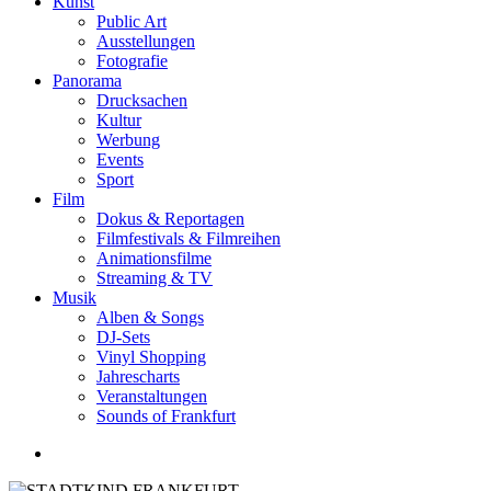
Kunst
Public Art
Ausstellungen
Fotografie
Panorama
Drucksachen
Kultur
Werbung
Events
Sport
Film
Dokus & Reportagen
Filmfestivals & Filmreihen
Animationsfilme
Streaming & TV
Musik
Alben & Songs
DJ-Sets
Vinyl Shopping
Jahrescharts
Veranstaltungen
Sounds of Frankfurt
search